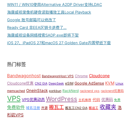
WIN11 / WIN10使用Alternative A2DP Driver支持LDAC
海康威视录像机硬盘读取播放工具Local Playback
Google 账号邮箱可以修改了
Ready Card 非EEA区销卡退费了…
海康威视设备网络搜索SADP.exe即将下架
iOS 27、iPadOS 27和macOS 27 Golden Gate内置壁纸下载
热门标签
Bandwagonhost
Cloudcone
Chrome
BandwagonHost VPS
KVM
Cloudcone优惠
Google AdSense
eSIM
CN2 GIA
DeepSeek
Linux
OneinStack
RackNerd
memcached
porkbun
racknerd vps
racknerd优惠码
VPS
WordPress
VPS优惠动态
优惠码
代码
主机推荐
免费
收藏夹
搬瓦工
免费软件
洛
域名注册
开源
搬瓦工CN2 GIA
搬运工
杉矶VPS