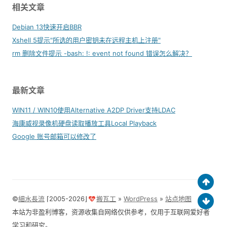
相关文章
Debian 13快速开启BBR
Xshell 5提示"所选的用户密钥未在远程主机上注册"
rm 删除文件提示 -bash: !: event not found 错误怎么解决？
最新文章
WIN11 / WIN10使用Alternative A2DP Driver支持LDAC
海康威视录像机硬盘读取播放工具Local Playback
Google 账号邮箱可以修改了
©
細水長流
⌈2005-2026⌋
搬瓦工
»
WordPress
»
站点地图
本站为非盈利博客，资源收集自网络仅供参考，仅用于互联网爱好者
学习和研究。