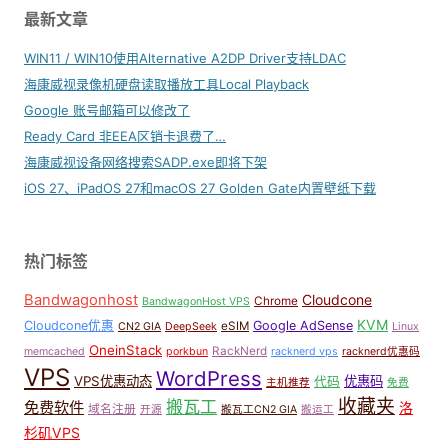
最新文章
WIN11 / WIN10使用Alternative A2DP Driver支持LDAC
海康威视录像机硬盘读取播放工具Local Playback
Google 账号邮箱可以修改了
Ready Card 非EEA区销卡退费了…
海康威视设备网络搜索SADP.exe即将下架
iOS 27、iPadOS 27和macOS 27 Golden Gate内置壁纸下载
热门标签
Bandwagonhost
Cloudcone
Chrome
BandwagonHost VPS
KVM
Cloudcone优惠
Google AdSense
eSIM
CN2 GIA
DeepSeek
Linux
OneinStack
RackNerd
memcached
porkbun
racknerd vps
racknerd优惠码
VPS
WordPress
VPS优惠动态
优惠码
代码
主机推荐
免费
收藏夹
搬瓦工
免费软件
洛
域名注册
开源
搬瓦工CN2 GIA
搬运工
杉矶VPS