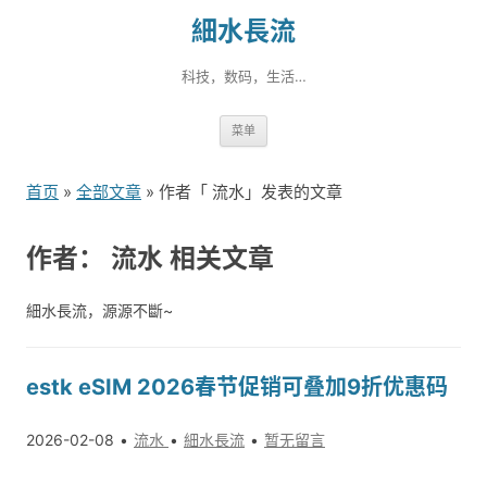
細水長流
科技，数码，生活…
跳
菜单
转
到
首页
»
全部文章
» 作者「 流水」发表的文章
内
容
作者：
流水
相关文章
細水長流，源源不斷~
estk eSIM 2026春节促销可叠加9折优惠码
2026-02-08
流水
細水長流
暂无留言