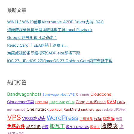
最新文章
WIN11 / WIN10使用Alternative A2DP Driver支持LDAC
海康威视录像机硬盘读取播放工具Local Playback
Google 账号邮箱可以修改了
Ready Card 非EEA区销卡退费了…
海康威视设备网络搜索SADP.exe即将下架
iOS 27、iPadOS 27和macOS 27 Golden Gate内置壁纸下载
热门标签
Bandwagonhost
Cloudcone
Chrome
BandwagonHost VPS
KVM
Cloudcone优惠
Google AdSense
eSIM
CN2 GIA
DeepSeek
Linux
OneinStack
RackNerd
memcached
porkbun
racknerd vps
racknerd优惠码
VPS
WordPress
VPS优惠动态
优惠码
代码
主机推荐
免费
收藏夹
搬瓦工
免费软件
洛
域名注册
开源
搬瓦工CN2 GIA
搬运工
杉矶VPS