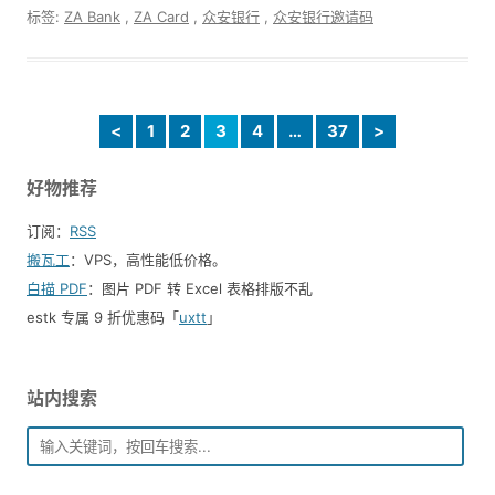
标签:
ZA Bank
,
ZA Card
,
众安银行
,
众安银行邀请码
<
1
2
3
4
…
37
>
好物推荐
订阅：
RSS
搬瓦工
：VPS，高性能低价格。️
白描 PDF
：图片 PDF 转 Excel 表格排版不乱
estk 专属 9 折优惠码「
uxtt
」
站内搜索