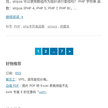
找，strpos 可以使用数组作为指针进行查找吗？ PHP 字符串 函
数：strpos (PHP 4, PHP 5, PHP 7, PHP 8)，…
继续阅读 →
标签:
PHP
,
php字符串函数
,
strpos
,
收藏夹
1
2
…
7
>
好物推荐
订阅：
RSS
搬瓦工
：VPS，高性能低价格。️
白描 PDF
：图片 PDF 转 Excel 表格排版不乱
estk 专属 9 折优惠码「
uxtt
」