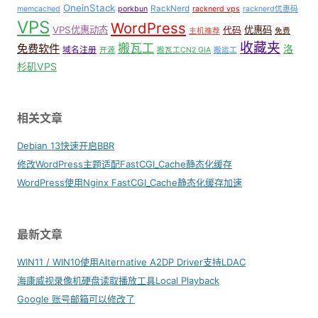
OneinStack
RackNerd
memcached
porkbun
racknerd vps
racknerd优惠码
VPS
WordPress
VPS优惠动态
优惠码
代码
主机推荐
免费
收藏夹
搬瓦工
免费软件
洛
域名注册
开源
搬瓦工CN2 GIA
搬运工
杉矶VPS
相关文章
Debian 13快速开启BBR
修改WordPress主题适配FastCGI_Cache静态化缓存
WordPress使用Nginx FastCGI_Cache静态化缓存加速
最新文章
WIN11 / WIN10使用Alternative A2DP Driver支持LDAC
海康威视录像机硬盘读取播放工具Local Playback
Google 账号邮箱可以修改了