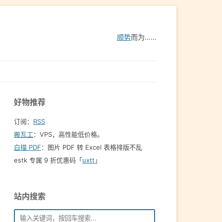
顺势
而为……
好物推荐
订阅：
RSS
搬瓦工
：VPS，高性能低价格。️
白描 PDF
：图片 PDF 转 Excel 表格排版不乱
estk 专属 9 折优惠码「
uxtt
」
站内搜索