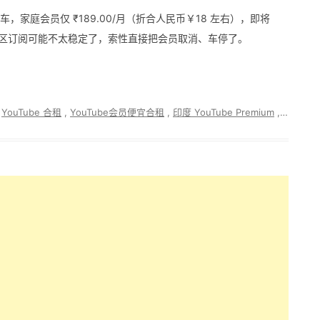
 合租车，家庭会员仅 ₹189.00/月（折合人民币￥18 左右），即将
加上这种跨区订阅可能不太稳定了，索性直接把会员取消、车停了。
,
YouTube 合租
,
YouTube会员便宜合租
,
印度 YouTube Premium
,
印度VPS