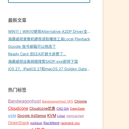
最新文章
WIN11 / WIN10使用Alternative A2DP Driver支持LDAC
海康威视录像机硬盘读取播放工具Local Playback
,
合租
,
流媒体账号合租
Google 账号邮箱可以修改了
Ready Card 非EEA区销卡退费了…
海康威视设备网络搜索SADP.exe即将下架
iOS 27、iPadOS 27和macOS 27 Golden Gate内置壁纸下载
热门标签
Bandwagonhost
Chrome
BandwagonHost VPS
Cloudcone
Cloudcone优惠
CN2 GIA
DeepSeek
KVM
Google AdSense
eSIM
Linux
memcached
OneinStack
RackNerd
porkbun
racknerd vps