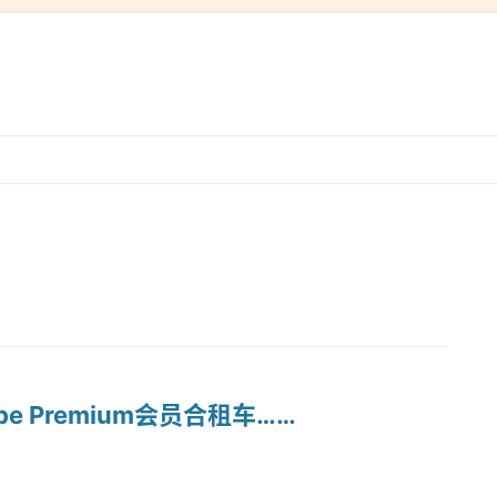
跳
转
到
内
容
e Premium会员合租车……