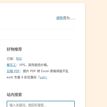
顺势
而为……
好物推荐
订阅：
RSS
搬瓦工
：VPS，高性能低价格。️
白描 PDF
：图片 PDF 转 Excel 表格排版不乱
estk 专属 9 折优惠码「
uxtt
」
站内搜索