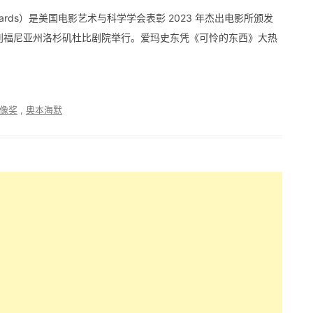
 Awards）是美国电影艺术与科学学会表彰 2023 年杰出电影所颁发
在美国加利福尼亚州洛杉矶杜比剧院举行。爱玛史东凭《可怜的东西》大热
像奖
,
奥本海默