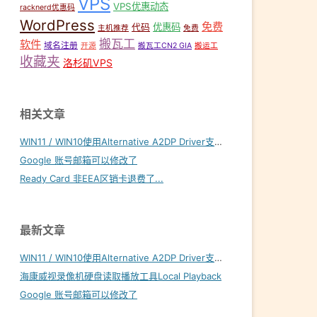
VPS
VPS优惠动态
racknerd优惠码
WordPress
免费
优惠码
代码
主机推荐
免费
搬瓦工
软件
域名注册
开源
搬瓦工CN2 GIA
搬运工
收藏夹
洛杉矶VPS
相关文章
WIN11 / WIN10使用Alternative A2DP Driver支持LDAC
Google 账号邮箱可以修改了
Ready Card 非EEA区销卡退费了...
最新文章
WIN11 / WIN10使用Alternative A2DP Driver支持LDAC
海康威视录像机硬盘读取播放工具Local Playback
Google 账号邮箱可以修改了