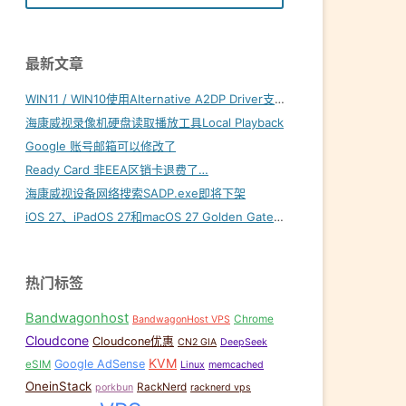
最新文章
WIN11 / WIN10使用Alternative A2DP Driver支持LDAC
海康威视录像机硬盘读取播放工具Local Playback
Google 账号邮箱可以修改了
Ready Card 非EEA区销卡退费了…
海康威视设备网络搜索SADP.exe即将下架
iOS 27、iPadOS 27和macOS 27 Golden Gate内置壁纸下载
热门标签
Bandwagonhost
Chrome
BandwagonHost VPS
Cloudcone
Cloudcone优惠
CN2 GIA
DeepSeek
KVM
Google AdSense
eSIM
Linux
memcached
OneinStack
RackNerd
porkbun
racknerd vps