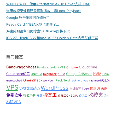
WIN11 / WIN10使用Alternative A2DP Driver支持LDAC
海康威视录像机硬盘读取播放工具Local Playback
Google 账号邮箱可以修改了
Ready Card 非EEA区销卡退费了…
海康威视设备网络搜索SADP.exe即将下架
iOS 27、iPadOS 27和macOS 27 Golden Gate内置壁纸下载
热门标签
Bandwagonhost
Cloudcone
Chrome
BandwagonHost VPS
KVM
Cloudcone优惠
Google AdSense
eSIM
CN2 GIA
DeepSeek
Linux
OneinStack
RackNerd
memcached
porkbun
racknerd vps
racknerd优惠码
VPS
WordPress
VPS优惠动态
优惠码
代码
主机推荐
免费
收藏夹
搬瓦工
免费软件
洛
域名注册
开源
搬瓦工CN2 GIA
搬运工
杉矶VPS