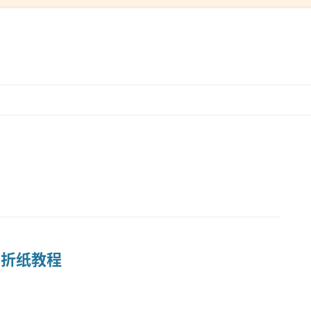
跳
转
到
）
内
容
全 折纸教程