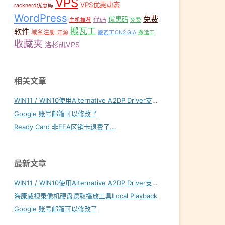
VPS
VPS优惠动态
racknerd优惠码
WordPress
免费
优惠码
代码
主机推荐
免费
搬瓦工
软件
域名注册
开源
搬瓦工CN2 GIA
搬运工
收藏夹
洛杉矶VPS
相关文章
WIN11 / WIN10使用Alternative A2DP Driver支持LDAC
Google 账号邮箱可以修改了
Ready Card 非EEA区销卡退费了...
最新文章
WIN11 / WIN10使用Alternative A2DP Driver支持LDAC
海康威视录像机硬盘读取播放工具Local Playback
Google 账号邮箱可以修改了