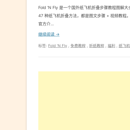
Fold 'N Fly 是一个国外纸飞机折叠步骤教
47 种纸飞机折叠方法，都是图文步骤 + 视频教程。纸
官方介…
继续阅读 →
标签:
Fold 'N Fly
,
免费教程
,
折纸教程
,
福利
,
纸飞机