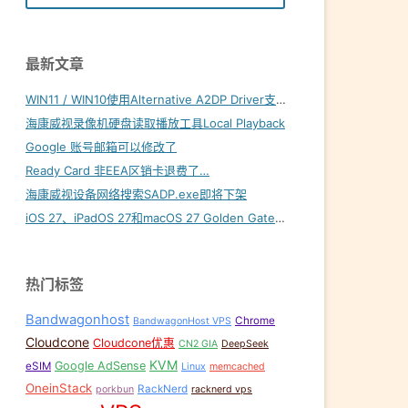
最新文章
WIN11 / WIN10使用Alternative A2DP Driver支持LDAC
海康威视录像机硬盘读取播放工具Local Playback
Google 账号邮箱可以修改了
Ready Card 非EEA区销卡退费了…
海康威视设备网络搜索SADP.exe即将下架
iOS 27、iPadOS 27和macOS 27 Golden Gate内置壁纸下载
热门标签
Bandwagonhost
Chrome
BandwagonHost VPS
Cloudcone
Cloudcone优惠
CN2 GIA
DeepSeek
KVM
Google AdSense
eSIM
Linux
memcached
OneinStack
RackNerd
porkbun
racknerd vps