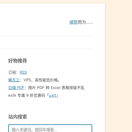
顺势
而为……
好物推荐
订阅：
RSS
搬瓦工
：VPS，高性能低价格。️
白描 PDF
：图片 PDF 转 Excel 表格排版不乱
estk 专属 9 折优惠码「
uxtt
」
站内搜索