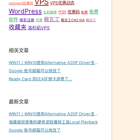
VPS
VPS优惠动态
racknerd优惠码
WordPress
免费
优惠码
代码
主机推荐
免费
搬瓦工
软件
域名注册
开源
搬瓦工CN2 GIA
搬运工
收藏夹
洛杉矶VPS
相关文章
WIN11 / WIN10使用Alternative A2DP Driver支持LDAC
Google 账号邮箱可以修改了
Ready Card 非EEA区销卡退费了...
最新文章
WIN11 / WIN10使用Alternative A2DP Driver支持LDAC
海康威视录像机硬盘读取播放工具Local Playback
Google 账号邮箱可以修改了