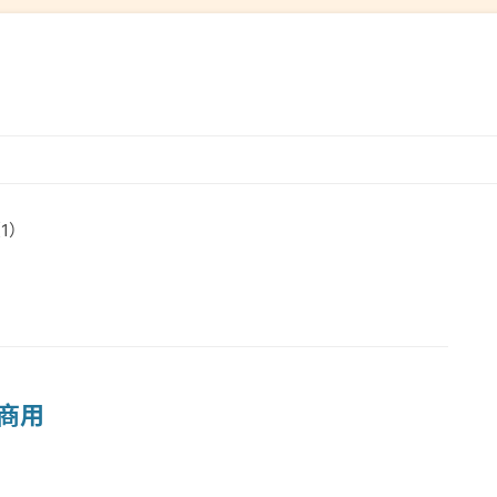
跳
转
到
1）
内
容
费商用