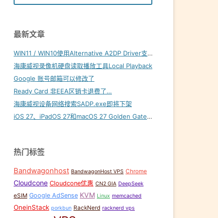
最新文章
WIN11 / WIN10使用Alternative A2DP Driver支持LDAC
海康威视录像机硬盘读取播放工具Local Playback
Google 账号邮箱可以修改了
Ready Card 非EEA区销卡退费了…
海康威视设备网络搜索SADP.exe即将下架
iOS 27、iPadOS 27和macOS 27 Golden Gate内置壁纸下载
热门标签
Bandwagonhost
Chrome
BandwagonHost VPS
Cloudcone
Cloudcone优惠
CN2 GIA
DeepSeek
KVM
Google AdSense
eSIM
Linux
memcached
OneinStack
RackNerd
porkbun
racknerd vps