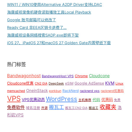
WIN11 / WIN10使用Alternative A2DP Driver支持LDAC
海康威视录像机硬盘读取播放工具Local Playback
Google 账号邮箱可以修改了
Ready Card 非EEA区销卡退费了…
海康威视设备网络搜索SADP.exe即将下架
iOS 27、iPadOS 27和macOS 27 Golden Gate内置壁纸下载
热门标签
Bandwagonhost
Cloudcone
Chrome
BandwagonHost VPS
KVM
Cloudcone优惠
Google AdSense
eSIM
CN2 GIA
DeepSeek
Linux
OneinStack
RackNerd
memcached
porkbun
racknerd vps
racknerd优惠码
VPS
WordPress
VPS优惠动态
优惠码
代码
主机推荐
免费
收藏夹
搬瓦工
免费软件
洛
域名注册
开源
搬瓦工CN2 GIA
搬运工
杉矶VPS