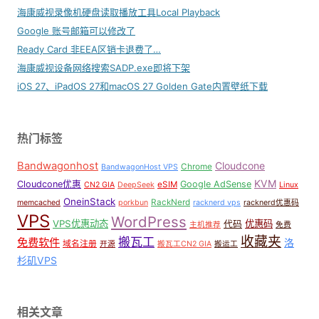
海康威视录像机硬盘读取播放工具Local Playback
Google 账号邮箱可以修改了
Ready Card 非EEA区销卡退费了…
海康威视设备网络搜索SADP.exe即将下架
iOS 27、iPadOS 27和macOS 27 Golden Gate内置壁纸下载
热门标签
Bandwagonhost
Cloudcone
Chrome
BandwagonHost VPS
KVM
Cloudcone优惠
Google AdSense
eSIM
CN2 GIA
DeepSeek
Linux
OneinStack
RackNerd
memcached
porkbun
racknerd vps
racknerd优惠码
VPS
WordPress
VPS优惠动态
优惠码
代码
主机推荐
免费
收藏夹
搬瓦工
免费软件
洛
域名注册
开源
搬瓦工CN2 GIA
搬运工
杉矶VPS
相关文章