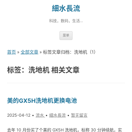
細水長流
科技，数码，生活…
跳
菜单
转
到
首页
»
全部文章
» 标签文章归档：洗地机（1）
内
容
标签：洗地机 相关文章
美的GX5H洗地机更换电池
2025-04-12
流水
細水長流
暂无留言
去年 10 月份买了个美的 GX5H 洗地机，标称 30 分钟续航，实