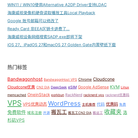
WIN11 / WIN10使用Alternative A2DP Driver支持LDAC
海康威视录像机硬盘读取播放工具Local Playback
Google 账号邮箱可以修改了
Ready Card 非EEA区销卡退费了…
海康威视设备网络搜索SADP.exe即将下架
iOS 27、iPadOS 27和macOS 27 Golden Gate内置壁纸下载
热门标签
Bandwagonhost
Cloudcone
Chrome
BandwagonHost VPS
KVM
Cloudcone优惠
Google AdSense
eSIM
CN2 GIA
DeepSeek
Linux
OneinStack
RackNerd
memcached
porkbun
racknerd vps
racknerd优惠码
VPS
WordPress
VPS优惠动态
优惠码
代码
主机推荐
免费
收藏夹
搬瓦工
免费软件
洛
域名注册
开源
搬瓦工CN2 GIA
搬运工
杉矶VPS