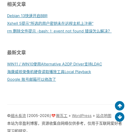
相关文章
Debian 13快速开启BBR
Xshell 5提示"所选的用户密钥未在远程主机上注册"
rm 删除文件提示 -bash: !: event not found 错误怎么解决？
最新文章
WIN11 / WIN10使用Alternative A2DP Driver支持LDAC
海康威视录像机硬盘读取播放工具Local Playback
Google 账号邮箱可以修改了
©
細水長流
⌈2005-2026⌋
搬瓦工
»
WordPress
»
站点地图
本站为非盈利博客，资源收集自网络仅供参考，仅用于互联网爱好者
学习和研究。