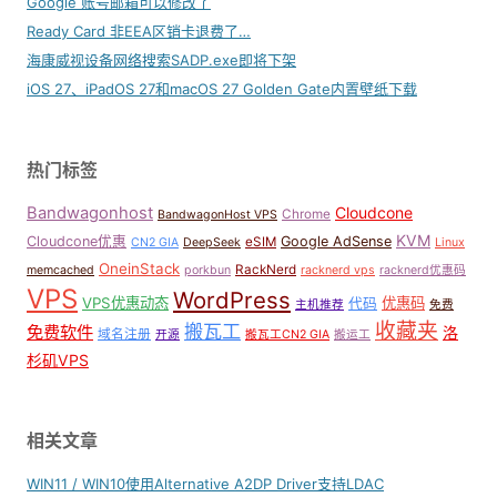
Google 账号邮箱可以修改了
Ready Card 非EEA区销卡退费了…
海康威视设备网络搜索SADP.exe即将下架
iOS 27、iPadOS 27和macOS 27 Golden Gate内置壁纸下载
热门标签
Bandwagonhost
Cloudcone
Chrome
BandwagonHost VPS
KVM
Cloudcone优惠
Google AdSense
eSIM
CN2 GIA
DeepSeek
Linux
OneinStack
RackNerd
memcached
porkbun
racknerd vps
racknerd优惠码
VPS
WordPress
VPS优惠动态
优惠码
代码
主机推荐
免费
收藏夹
搬瓦工
免费软件
洛
域名注册
开源
搬瓦工CN2 GIA
搬运工
杉矶VPS
相关文章
WIN11 / WIN10使用Alternative A2DP Driver支持LDAC