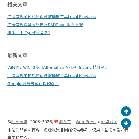
相关文章
海康威视录像机硬盘读取播放工具Local Playback
海康威视设备网络搜索SADP.exe即将下架
排版助手 TypePal 4.2.1
最新文章
WIN11 / WIN10使用Alternative A2DP Driver支持LDAC
海康威视录像机硬盘读取播放工具Local Playback
Google 账号邮箱可以修改了
©
細水長流
⌈2005-2026⌋
搬瓦工
»
WordPress
»
站点地图
本站为非盈利博客，资源收集自网络仅供参考，仅用于互联网爱好者
学习和研究。