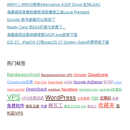
WIN11 / WIN10使用Alternative A2DP Driver支持LDAC
海康威视录像机硬盘读取播放工具Local Playback
Google 账号邮箱可以修改了
Ready Card 非EEA区销卡退费了…
海康威视设备网络搜索SADP.exe即将下架
iOS 27、iPadOS 27和macOS 27 Golden Gate内置壁纸下载
热门标签
Bandwagonhost
Cloudcone
Chrome
BandwagonHost VPS
KVM
Cloudcone优惠
Google AdSense
eSIM
CN2 GIA
DeepSeek
Linux
OneinStack
RackNerd
memcached
porkbun
racknerd vps
racknerd优惠码
VPS
WordPress
VPS优惠动态
优惠码
代码
主机推荐
免费
收藏夹
搬瓦工
免费软件
洛
域名注册
开源
搬瓦工CN2 GIA
搬运工
杉矶VPS