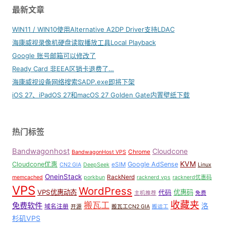
最新文章
WIN11 / WIN10使用Alternative A2DP Driver支持LDAC
海康威视录像机硬盘读取播放工具Local Playback
Google 账号邮箱可以修改了
Ready Card 非EEA区销卡退费了…
海康威视设备网络搜索SADP.exe即将下架
iOS 27、iPadOS 27和macOS 27 Golden Gate内置壁纸下载
热门标签
Bandwagonhost
Cloudcone
Chrome
BandwagonHost VPS
KVM
Cloudcone优惠
Google AdSense
eSIM
CN2 GIA
DeepSeek
Linux
OneinStack
RackNerd
memcached
porkbun
racknerd vps
racknerd优惠码
VPS
WordPress
VPS优惠动态
优惠码
代码
主机推荐
免费
收藏夹
搬瓦工
免费软件
洛
域名注册
开源
搬瓦工CN2 GIA
搬运工
杉矶VPS