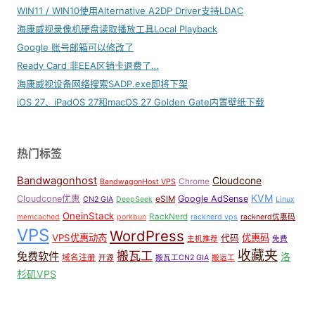
WIN11 / WIN10使用Alternative A2DP Driver支持LDAC
海康威视录像机硬盘读取播放工具Local Playback
Google 账号邮箱可以修改了
Ready Card 非EEA区销卡退费了…
海康威视设备网络搜索SADP.exe即将下架
iOS 27、iPadOS 27和macOS 27 Golden Gate内置壁纸下载
热门标签
Bandwagonhost
Cloudcone
Chrome
BandwagonHost VPS
KVM
Cloudcone优惠
Google AdSense
eSIM
CN2 GIA
DeepSeek
Linux
OneinStack
RackNerd
memcached
porkbun
racknerd vps
racknerd优惠码
VPS
WordPress
VPS优惠动态
优惠码
代码
主机推荐
免费
收藏夹
搬瓦工
免费软件
洛
域名注册
开源
搬瓦工CN2 GIA
搬运工
杉矶VPS