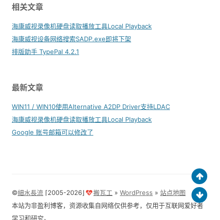
相关文章
海康威视录像机硬盘读取播放工具Local Playback
海康威视设备网络搜索SADP.exe即将下架
排版助手 TypePal 4.2.1
最新文章
WIN11 / WIN10使用Alternative A2DP Driver支持LDAC
海康威视录像机硬盘读取播放工具Local Playback
Google 账号邮箱可以修改了
©
細水長流
⌈2005-2026⌋
搬瓦工
»
WordPress
»
站点地图
本站为非盈利博客，资源收集自网络仅供参考，仅用于互联网爱好者
学习和研究。