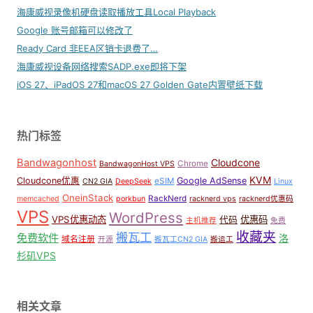
海康威视录像机硬盘读取播放工具Local Playback
Google 账号邮箱可以修改了
Ready Card 非EEA区销卡退费了…
海康威视设备网络搜索SADP.exe即将下架
iOS 27、iPadOS 27和macOS 27 Golden Gate内置壁纸下载
热门标签
Bandwagonhost
Cloudcone
Chrome
BandwagonHost VPS
KVM
Cloudcone优惠
Google AdSense
eSIM
CN2 GIA
DeepSeek
Linux
OneinStack
RackNerd
memcached
porkbun
racknerd vps
racknerd优惠码
VPS
WordPress
VPS优惠动态
优惠码
代码
主机推荐
免费
收藏夹
搬瓦工
免费软件
洛
域名注册
开源
搬瓦工CN2 GIA
搬运工
杉矶VPS
相关文章