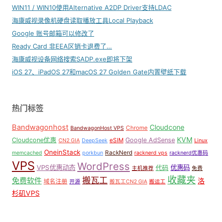
WIN11 / WIN10使用Alternative A2DP Driver支持LDAC
海康威视录像机硬盘读取播放工具Local Playback
Google 账号邮箱可以修改了
Ready Card 非EEA区销卡退费了…
海康威视设备网络搜索SADP.exe即将下架
iOS 27、iPadOS 27和macOS 27 Golden Gate内置壁纸下载
热门标签
Bandwagonhost
Cloudcone
Chrome
BandwagonHost VPS
KVM
Cloudcone优惠
Google AdSense
eSIM
CN2 GIA
DeepSeek
Linux
OneinStack
RackNerd
memcached
porkbun
racknerd vps
racknerd优惠码
VPS
WordPress
VPS优惠动态
优惠码
代码
主机推荐
免费
收藏夹
搬瓦工
免费软件
洛
域名注册
开源
搬瓦工CN2 GIA
搬运工
杉矶VPS