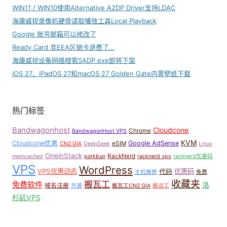
WIN11 / WIN10使用Alternative A2DP Driver支持LDAC
海康威视录像机硬盘读取播放工具Local Playback
Google 账号邮箱可以修改了
Ready Card 非EEA区销卡退费了…
海康威视设备网络搜索SADP.exe即将下架
iOS 27、iPadOS 27和macOS 27 Golden Gate内置壁纸下载
热门标签
Bandwagonhost
Cloudcone
Chrome
BandwagonHost VPS
KVM
Cloudcone优惠
Google AdSense
eSIM
CN2 GIA
DeepSeek
Linux
OneinStack
RackNerd
memcached
porkbun
racknerd vps
racknerd优惠码
VPS
WordPress
VPS优惠动态
优惠码
代码
主机推荐
免费
收藏夹
搬瓦工
免费软件
洛
域名注册
开源
搬瓦工CN2 GIA
搬运工
杉矶VPS