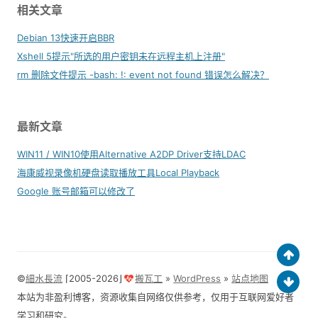
相关文章
Debian 13快速开启BBR
Xshell 5提示"所选的用户密钥未在远程主机上注册"
rm 删除文件提示 -bash: !: event not found 错误怎么解决？
最新文章
WIN11 / WIN10使用Alternative A2DP Driver支持LDAC
海康威视录像机硬盘读取播放工具Local Playback
Google 账号邮箱可以修改了
©
細水長流
⌈2005-2026⌋
搬瓦工
»
WordPress
»
站点地图
本站为非盈利博客，资源收集自网络仅供参考，仅用于互联网爱好者
学习和研究。