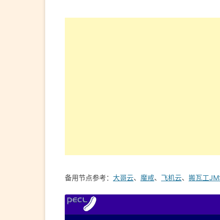
备用节点参考：
大哥云
、
魔戒
、
飞机云
、
搬瓦工JM