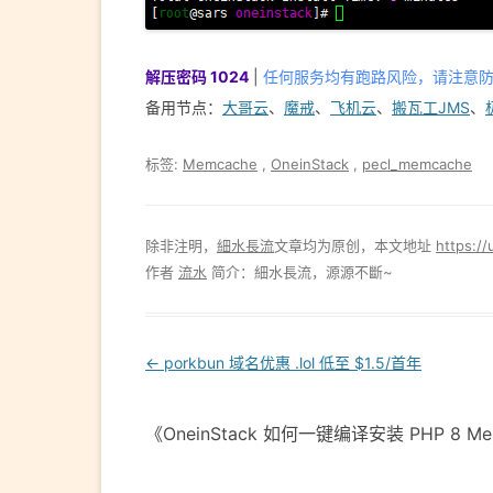
解压密码 1024
|
任何服务均有跑路风险，请注意
备用节点：
大哥云
、
魔戒
、
飞机云
、
搬瓦工JMS
、
标签:
Memcache
,
OneinStack
,
pecl_memcache
除非注明，
細水長流
文章均为原创，本文地址
https://
作者
流水
简介：細水長流，源源不斷~
Post
←
porkbun 域名优惠 .lol 低至 $1.5/首年
navigation
《OneinStack 如何一键编译安装 PHP 8 