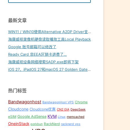
最新文章
WIN11 / WIN10使用Alternative A2DP Driver支持LDAC
海康威视录像机硬盘读取播放工具Local Playback
Google 账号邮箱可以修改了
Ready Card 非EEA区销卡退费了…
海康威视设备网络搜索SADP.exe即将下架
iOS 27、iPadOS 27和macOS 27 Golden Gate内置壁纸下载
热门标签
Bandwagonhost
Chrome
BandwagonHost VPS
Cloudcone
Cloudcone优惠
CN2 GIA
DeepSeek
KVM
Google AdSense
eSIM
Linux
memcached
OneinStack
RackNerd
porkbun
racknerd vps