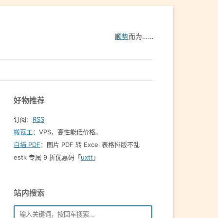
顺势
而为……
好物推荐
订阅：
RSS
搬瓦工
：VPS，高性能低价格。️
白描 PDF
：图片 PDF 转 Excel 表格排版不乱
estk 专属 9 折优惠码「
uxtt
」
站内搜索