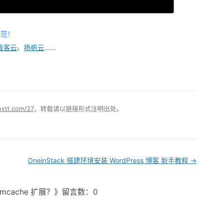
防范！
极客云
、
扬帆云
……
uxtt.com/27
，转载请以链接形式注明出处。
OneinStack 搭建环境安装 WordPress 博客 新手教程
→
Memcache 扩展？》留言数：0