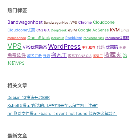
热门标签
Bandwagonhost
Cloudcone
Chrome
BandwagonHost VPS
KVM
Cloudcone优惠
Google AdSense
eSIM
CN2 GIA
DeepSeek
Linux
OneinStack
RackNerd
memcached
porkbun
racknerd vps
racknerd优惠码
VPS
WordPress
VPS优惠动态
优惠码
代码
主机推荐
免费
收藏夹
搬瓦工
免费软件
洛
域名注册
开源
搬瓦工CN2 GIA
搬运工
杉矶VPS
相关文章
Debian 13快速开启BBR
Xshell 5提示"所选的用户密钥未在远程主机上注册"
rm 删除文件提示 -bash: !: event not found 错误怎么解决？
最新文章