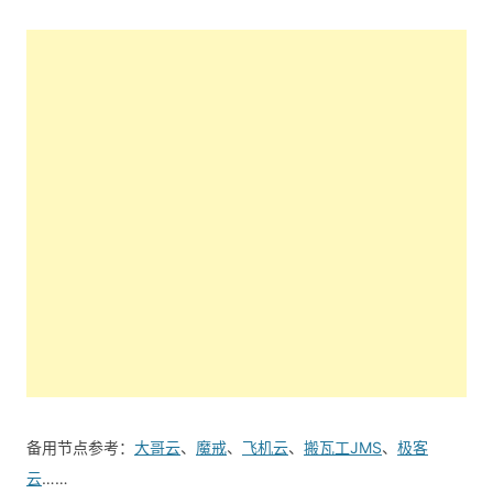
备用节点参考：
大哥云
、
魔戒
、
飞机云
、
搬瓦工JMS
、
极客
云
……