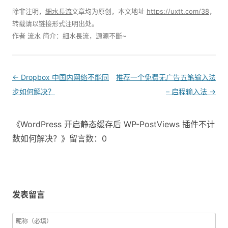
除非注明，
細水長流
文章均为原创，本文地址
https://uxtt.com/38
，
转载请以链接形式注明出处。
作者
流水
简介：細水長流，源源不斷~
Post
←
Dropbox 中国内网络不能同
推荐一个免费无广告五笔输入法
navigation
步如何解决？
– 启程输入法
→
《WordPress 开启静态缓存后 WP-PostViews 插件不计
数如何解决？》留言数：0
发表留言