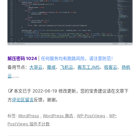
解压密码 1024
|
任何服务均有跑路风险，请注意防范！
备用节点：
大哥云
、
魔戒
、
飞机云
、
搬瓦工JMS
、
极客云
、
扬帆
云
……
本文已于 2022-06-19 修改更新，您的宝贵建议请在文章下
方
评论区留言
反馈，谢谢。
标签:
WordPress
,
WordPress 静态
,
WP-PostViews
,
WP-
PostViews 插件不计数