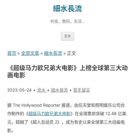
細水長流
科技，数码，生活…
跳
菜单
转
到
首页
»
全部文章
»
細水長流
» 正文
内
容
《超级马力欧兄弟大电影》上榜全球第三大动
画电影
2023-05-24
流水
細水長流
暂无留言
据 The Hollywood Reporter 报道，由任天堂和照明娱乐公司合
作制作的《
超级马力欧兄弟大电影
》在全球票房突破 12.48 亿美
元，超越了《超人总动员 2》，成为有史以来全球第三大动画电
影。