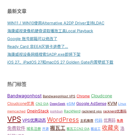
最新文章
WIN11 / WIN10使用Alternative A2DP Driver支持LDAC
海康威视录像机硬盘读取播放工具Local Playback
Google 账号邮箱可以修改了
Ready Card 非EEA区销卡退费了…
海康威视设备网络搜索SADP.exe即将下架
iOS 27、iPadOS 27和macOS 27 Golden Gate内置壁纸下载
热门标签
Bandwagonhost
Cloudcone
Chrome
BandwagonHost VPS
KVM
Cloudcone优惠
Google AdSense
eSIM
CN2 GIA
DeepSeek
Linux
OneinStack
RackNerd
memcached
porkbun
racknerd vps
racknerd优惠码
VPS
WordPress
VPS优惠动态
优惠码
代码
主机推荐
免费
收藏夹
搬瓦工
免费软件
洛
域名注册
开源
搬瓦工CN2 GIA
搬运工