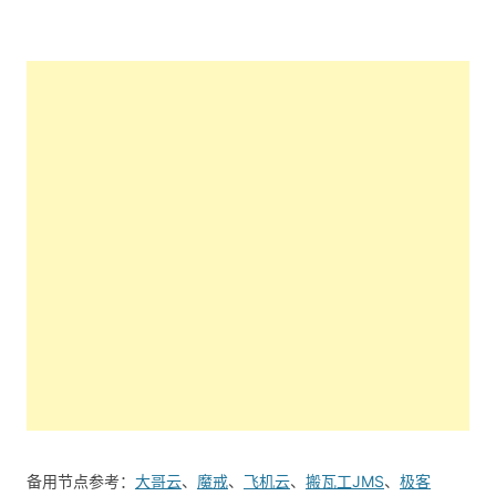
备用节点参考：
大哥云
、
魔戒
、
飞机云
、
搬瓦工JMS
、
极客