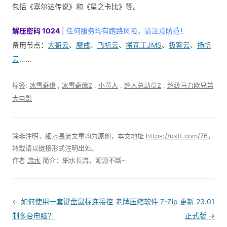
包括《塞尔达传说》和《星之卡比》等。
解压密码 1024
|
任何服务均有跑路风险，请注意防范！
备用节点：
大哥云
、
魔戒
、
飞机云
、
搬瓦工JMS
、
极客云
、
扬帆
云
……
标签:
冰雪奇缘
,
冰雪奇缘2
,
小黄人
,
超人总动员2
,
超级马力欧兄弟
大电影
除非注明，
細水長流
文章均为原创，本文地址
https://uxtt.com/76
，
转载请以链接形式注明出处。
作者
流水
简介：細水長流，源源不斷~
Post
←
如何使用一套键盘鼠标连接控
老牌压缩软件 7-Zip 更新 23.01
navigation
制多台电脑？
正式版
→