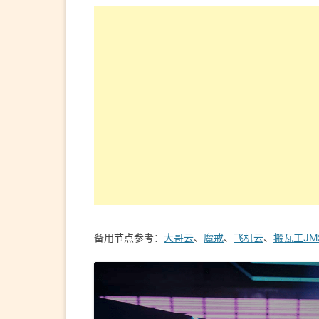
备用节点参考：
大哥云
、
魔戒
、
飞机云
、
搬瓦工JM