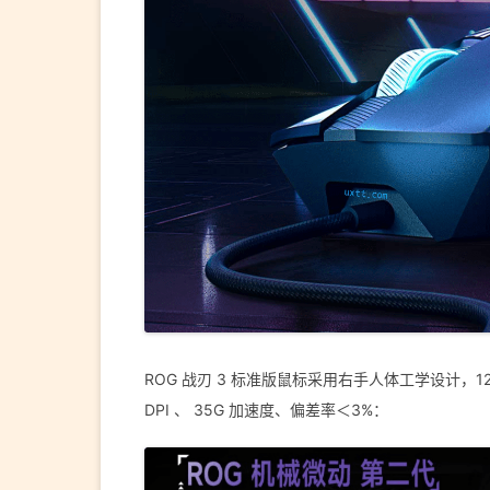
ROG 战刃 3 标准版鼠标采用右手人体工学设计，123×
DPI 、 35G 加速度、偏差率＜3%：