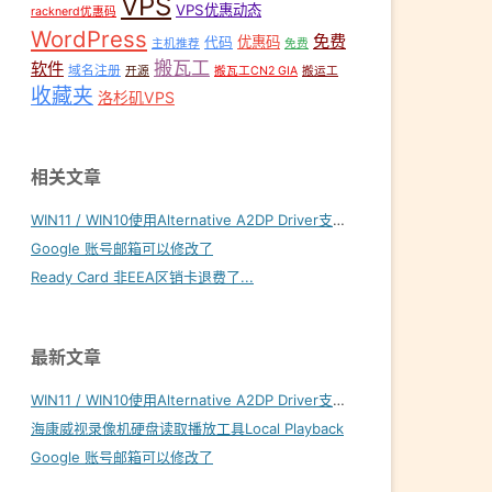
VPS
VPS优惠动态
racknerd优惠码
WordPress
免费
优惠码
代码
主机推荐
免费
搬瓦工
软件
域名注册
开源
搬瓦工CN2 GIA
搬运工
收藏夹
洛杉矶VPS
相关文章
WIN11 / WIN10使用Alternative A2DP Driver支持LDAC
Google 账号邮箱可以修改了
Ready Card 非EEA区销卡退费了...
最新文章
WIN11 / WIN10使用Alternative A2DP Driver支持LDAC
海康威视录像机硬盘读取播放工具Local Playback
Google 账号邮箱可以修改了