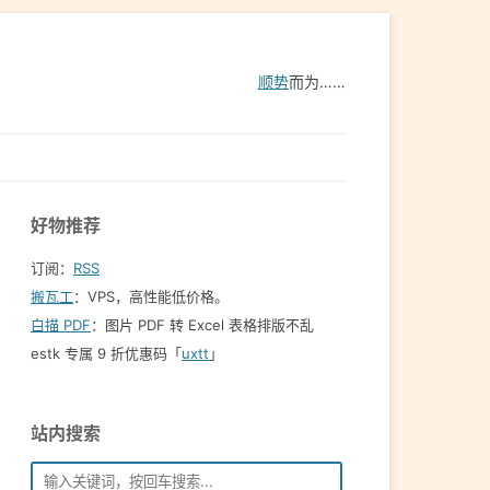
顺势
而为……
好物推荐
订阅：
RSS
搬瓦工
：VPS，高性能低价格。️
白描 PDF
：图片 PDF 转 Excel 表格排版不乱
estk 专属 9 折优惠码「
uxtt
」
站内搜索