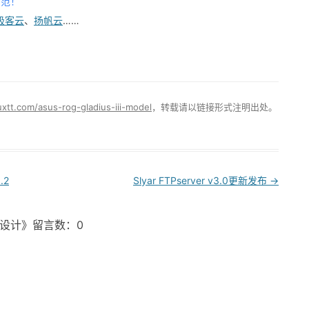
防范！
极客云
、
扬帆云
……
uxtt.com/asus-rog-gladius-iii-model
，转载请以链接形式注明出处。
.2
Slyar FTPserver v3.0更新发布
→
仓设计》留言数：0