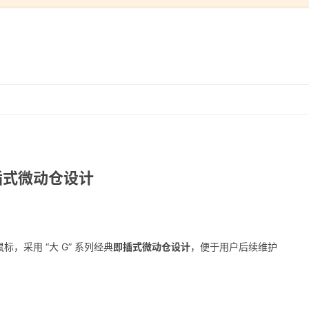
跳
转
到
内
容
即插式微动仓设计
有线鼠标，采用 “大 G” 系列经典
即插式微动仓设计
，便于用户后续维护