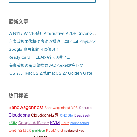
最新文章
WIN11 / WIN10使用Alternative A2DP Driver支持LDAC
海康威视录像机硬盘读取播放工具Local Playback
Google 账号邮箱可以修改了
Ready Card 非EEA区销卡退费了…
海康威视设备网络搜索SADP.exe即将下架
iOS 27、iPadOS 27和macOS 27 Golden Gate内置壁纸下载
热门标签
Bandwagonhost
Chrome
BandwagonHost VPS
Cloudcone
Cloudcone优惠
CN2 GIA
DeepSeek
KVM
Google AdSense
eSIM
Linux
memcached
OneinStack
RackNerd
porkbun
racknerd vps