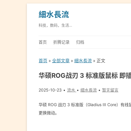
細水長流
科技，数码，生活…
首页
折腾记录
归档
首页
»
全部文章
»
細水長流
» 正文
华硕ROG战刃 3 标准版鼠标 
2025-10-23
流水
細水長流
暂无留言
华硕 ROG 战刃 3 标准版（Gladius III Core）
更换微动。