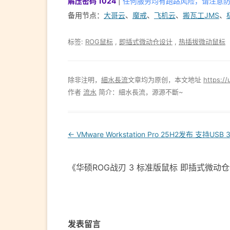
解压密码 1024
|
任何服务均有跑路风险，请注意
备用节点：
大哥云
、
魔戒
、
飞机云
、
搬瓦工JMS
、
标签:
ROG鼠标
,
即插式微动仓设计
,
热插拔微动鼠标
除非注明，
細水長流
文章均为原创，本文地址
https://
作者
流水
简介：細水長流，源源不斷~
Post
←
VMware Workstation Pro 25H2发布 支持USB 3
navigation
《华硕ROG战刃 3 标准版鼠标 即插式微动
发表留言