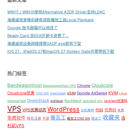
最新文章
WIN11 / WIN10使用Alternative A2DP Driver支持LDAC
海康威视录像机硬盘读取播放工具Local Playback
Google 账号邮箱可以修改了
Ready Card 非EEA区销卡退费了…
海康威视设备网络搜索SADP.exe即将下架
iOS 27、iPadOS 27和macOS 27 Golden Gate内置壁纸下载
热门标签
Bandwagonhost
Cloudcone
Chrome
BandwagonHost VPS
KVM
Cloudcone优惠
Google AdSense
eSIM
CN2 GIA
DeepSeek
Linux
OneinStack
RackNerd
memcached
porkbun
racknerd vps
racknerd优惠码
VPS
WordPress
VPS优惠动态
优惠码
代码
主机推荐
免费
收藏夹
搬瓦工
免费软件
洛
域名注册
开源
搬瓦工CN2 GIA
搬运工
杉矶VPS