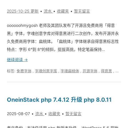
2025-10-25 更新
流水
收藏夹
暂无留言
oooooohmygosh 老师及其团队发布了开源且免费商用「得意
黑」字体，字魂创意字库对得意黑进行二次创作，发布开源并永
久免费商用字体：扁桃体。「扁桃体」字体继承自得意黑标志性
特点：字形 6°到 8°的倾斜，挺拔高挑，特定笔画保持…
继续阅读 →
标签:
免费字体
,
字魂创意字库
,
字魂扁桃体
,
开源字体
,
得意黑
,
扁桃体
OneinStack php 7.4.12 升级 php 8.0.11
2025-08-07
流水
收藏夹
暂无留言
老文备份，方法仍适用 php 新版本升级。 WordPress 5.6 开始