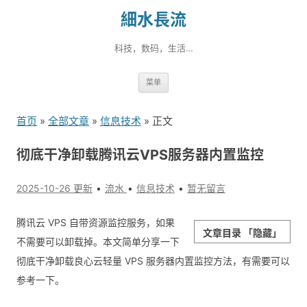
細水長流
科技，数码，生活…
跳
菜单
转
到
首页
»
全部文章
»
信息技术
» 正文
内
容
彻底干净卸载腾讯云VPS服务器内置监控
2025-10-26 更新
流水
信息技术
暂无留言
腾讯云 VPS 自带资源监控服务，如果
文章目录
「隐藏」
不需要可以卸载掉。本文简单分享一下
彻底干净卸载良心云轻量 VPS 服务器内置监控方法，有需要可以
参考一下。