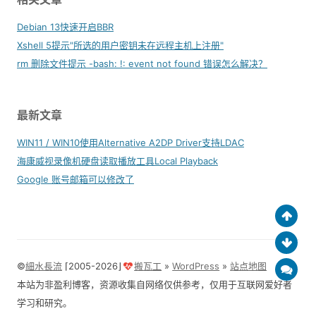
Debian 13快速开启BBR
Xshell 5提示"所选的用户密钥未在远程主机上注册"
rm 删除文件提示 -bash: !: event not found 错误怎么解决？
最新文章
WIN11 / WIN10使用Alternative A2DP Driver支持LDAC
海康威视录像机硬盘读取播放工具Local Playback
Google 账号邮箱可以修改了
©
細水長流
⌈2005-2026⌋
搬瓦工
»
WordPress
»
站点地图
本站为非盈利博客，资源收集自网络仅供参考，仅用于互联网爱好者
学习和研究。