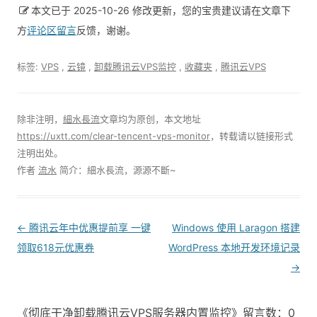
本文已于 2025-10-26 修改更新，您的宝贵建议请在文章下
方
评论区留言
反馈，谢谢。
标签:
VPS
,
云镜
,
卸载腾讯云VPS监控
,
收藏夹
,
腾讯云VPS
除非注明，
細水長流
文章均为原创，本文地址
https://uxtt.com/clear-tencent-vps-monitor
，转载请以链接形式
注明出处。
作者
流水
简介：細水長流，源源不斷~
Post
←
腾讯云年中优惠提前享 一键
Windows 使用 Laragon 搭建
navigation
领取618元优惠券
WordPress 本地开发环境记录
→
《彻底干净卸载腾讯云VPS服务器内置监控》留言数：0