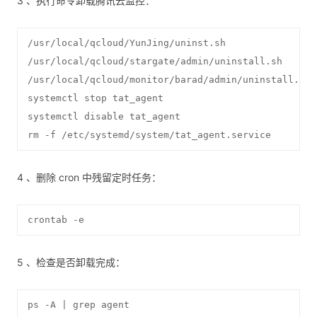
3 、执行命令卸载腾讯云监控：
/usr/local/qcloud/YunJing/uninst.sh

/usr/local/qcloud/stargate/admin/uninstall.sh

/usr/local/qcloud/monitor/barad/admin/uninstall.sh

systemctl stop tat_agent

systemctl disable tat_agent

rm -f /etc/systemd/system/tat_agent.service
4 、删除 cron 中残留定时任务：
crontab -e
5 、检查是否卸载完成：
ps -A | grep agent