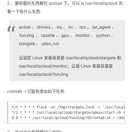
2 、要卸载的东西都在 qcloud 下，可以 ls /usr/local/qcloud 先
看一下有什么东西：
action 、 drivers 、 irq 、 nv 、 rps 、 tat_agent 、
YunJing 、 cpuidle 、 gpu 、 monitor 、 python 、
stargate 、 udev_run
云监控 Linux 安装目录是 /usr/local/qcloud/stargate 和
/usr/local/qcloud/monitor；云镜 Linux 安装目录是
/usr/local/qcloud/YunJing
crontab -l 可能有类似如下任务：
*/5 * * * * flock -xn /tmp/stargate.lock -c '/usr/local/qc
*/1 * * * * /usr/local/qcloud/stargate/admin/start.sh > /d
0 0 * * * /usr/local/qcloud/YunJing/YDCrontab.sh > /dev/nu