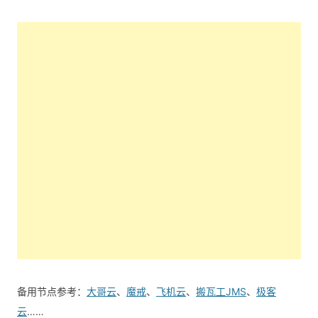
备用节点参考：
大哥云
、
魔戒
、
飞机云
、
搬瓦工JMS
、
极客
云
……