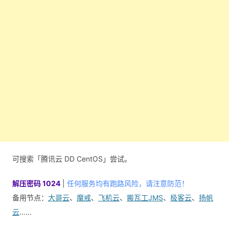
可搜索「腾讯云 DD CentOS」尝试。
解压密码 1024
|
任何服务均有跑路风险，请注意防范！
备用节点：
大哥云
、
魔戒
、
飞机云
、
搬瓦工JMS
、
极客云
、
扬帆
云
……