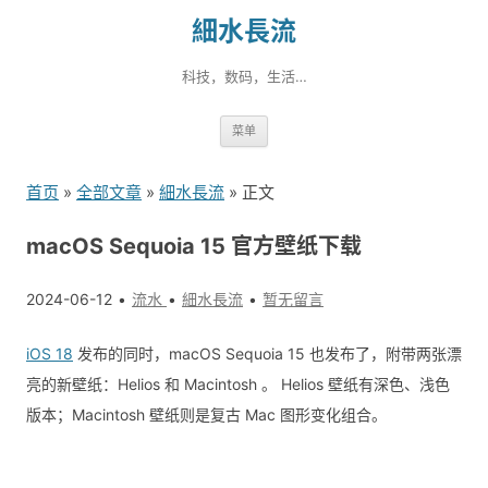
細水長流
科技，数码，生活…
跳
菜单
转
到
首页
»
全部文章
»
細水長流
» 正文
内
容
macOS Sequoia 15 官方壁纸下载
2024-06-12
流水
細水長流
暂无留言
iOS 18
发布的同时，macOS Sequoia 15 也发布了，附带两张漂
亮的新壁纸：Helios 和 Macintosh 。 Helios 壁纸有深色、浅色
版本；Macintosh 壁纸则是复古 Mac 图形变化组合。