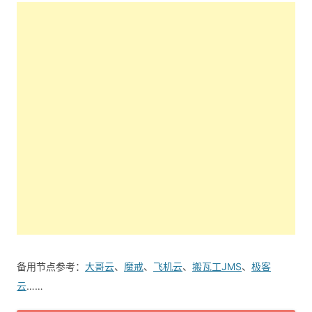
备用节点参考：
大哥云
、
魔戒
、
飞机云
、
搬瓦工JMS
、
极客
云
……