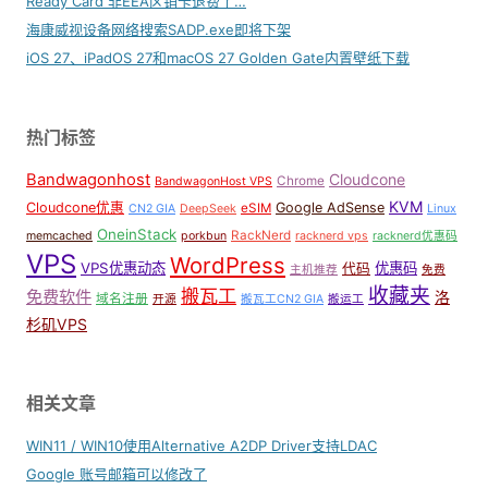
Ready Card 非EEA区销卡退费了…
海康威视设备网络搜索SADP.exe即将下架
iOS 27、iPadOS 27和macOS 27 Golden Gate内置壁纸下载
热门标签
Bandwagonhost
Cloudcone
Chrome
BandwagonHost VPS
KVM
Cloudcone优惠
Google AdSense
eSIM
CN2 GIA
DeepSeek
Linux
OneinStack
RackNerd
memcached
porkbun
racknerd vps
racknerd优惠码
VPS
WordPress
VPS优惠动态
优惠码
代码
主机推荐
免费
收藏夹
搬瓦工
免费软件
洛
域名注册
开源
搬瓦工CN2 GIA
搬运工
杉矶VPS
相关文章
WIN11 / WIN10使用Alternative A2DP Driver支持LDAC
Google 账号邮箱可以修改了