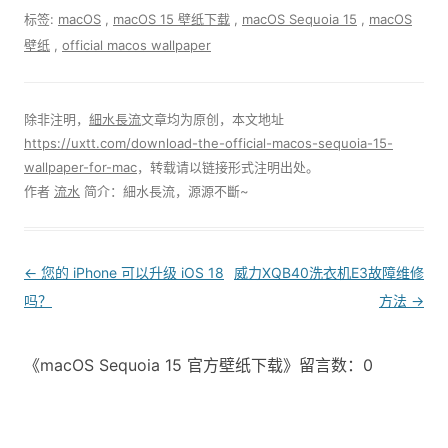
标签:
macOS
,
macOS 15 壁纸下载
,
macOS Sequoia 15
,
macOS
壁纸
,
official macos wallpaper
除非注明，
細水長流
文章均为原创，本文地址
https://uxtt.com/download-the-official-macos-sequoia-15-
wallpaper-for-mac
，转载请以链接形式注明出处。
作者
流水
简介：細水長流，源源不斷~
Post
←
您的 iPhone 可以升级 iOS 18
威力XQB40洗衣机E3故障维修
navigation
吗？
方法
→
《macOS Sequoia 15 官方壁纸下载》留言数：0