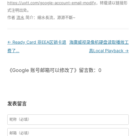
https://uxtt.com/google-account-email-modify
，转载请以链接形
式注明出处。
作者
流水
简介：細水長流，源源不斷~
Post
←
Ready Card 非EEA区销卡退
海康威视录像机硬盘读取播放工
navigation
费了…
具Local Playback
→
《Google 账号邮箱可以修改了》留言数：0
发表留言