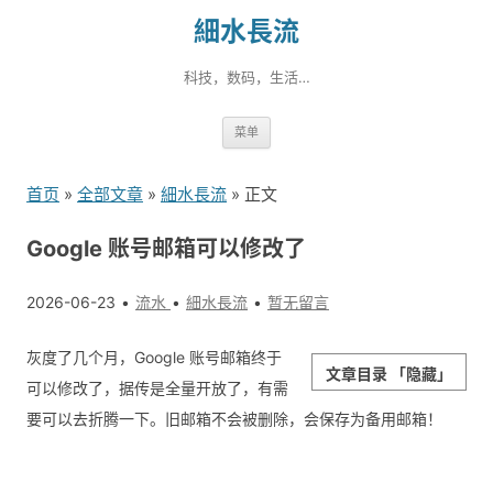
細水長流
科技，数码，生活…
跳
菜单
转
到
首页
»
全部文章
»
細水長流
» 正文
内
容
Google 账号邮箱可以修改了
2026-06-23
流水
細水長流
暂无留言
灰度了几个月，Google 账号邮箱终于
文章目录
「隐藏」
可以修改了，据传是全量开放了，有需
要可以去折腾一下。旧邮箱不会被删除，会保存为备用邮箱！