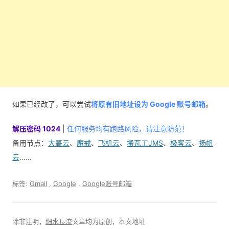
如果已经改了，可以尝试
将原有旧地址设为 Google 账号邮箱
。
解压密码 1024
|
任何服务均有跑路风险，请注意防范！
备用节点：
大哥云
、
魔戒
、
飞机云
、
搬瓦工JMS
、
极客云
、
扬帆
云
……
标签:
Gmail
,
Google
,
Google账号邮箱
除非注明，
細水長流
文章均为原创，本文地址