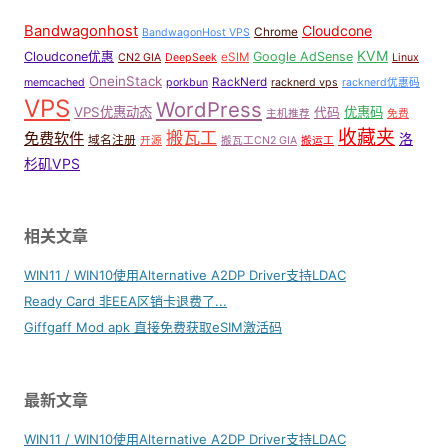
Bandwagonhost
Cloudcone
Chrome
BandwagonHost VPS
KVM
Cloudcone优惠
Google AdSense
eSIM
CN2 GIA
DeepSeek
Linux
OneinStack
RackNerd
memcached
porkbun
racknerd vps
racknerd优惠码
VPS
WordPress
VPS优惠动态
优惠码
代码
主机推荐
免费
收藏夹
搬瓦工
免费软件
洛
域名注册
开源
搬瓦工CN2 GIA
搬运工
杉矶VPS
相关文章
WIN11 / WIN10使用Alternative A2DP Driver支持LDAC
Ready Card 非EEA区销卡退费了...
Giffgaff Mod apk 直接免费获取eSIM激活码
最新文章
WIN11 / WIN10使用Alternative A2DP Driver支持LDAC