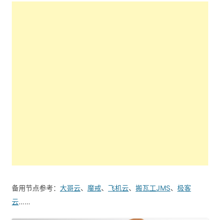
备用节点参考：
大哥云
、
魔戒
、
飞机云
、
搬瓦工JMS
、
极客
云
……