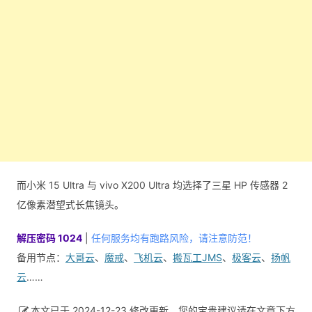
而小米 15 Ultra 与 vivo X200 Ultra 均选择了三星 HP 传感器 2
亿像素潜望式长焦镜头。
解压密码 1024
|
任何服务均有跑路风险，请注意防范！
备用节点：
大哥云
、
魔戒
、
飞机云
、
搬瓦工JMS
、
极客云
、
扬帆
云
……
本文已于 2024-12-23 修改更新，您的宝贵建议请在文章下方