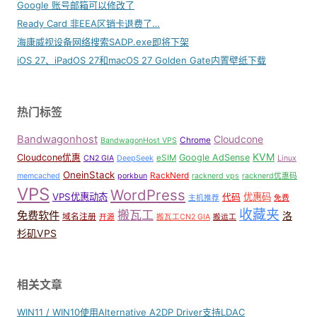
Google 账号邮箱可以修改了
Ready Card 非EEA区销卡退费了…
海康威视设备网络搜索SADP.exe即将下架
iOS 27、iPadOS 27和macOS 27 Golden Gate内置壁纸下载
热门标签
Bandwagonhost
Cloudcone
Chrome
BandwagonHost VPS
KVM
Cloudcone优惠
Google AdSense
eSIM
CN2 GIA
DeepSeek
Linux
OneinStack
RackNerd
memcached
porkbun
racknerd vps
racknerd优惠码
VPS
WordPress
VPS优惠动态
优惠码
代码
主机推荐
免费
收藏夹
搬瓦工
免费软件
洛
域名注册
开源
搬瓦工CN2 GIA
搬运工
杉矶VPS
相关文章
WIN11 / WIN10使用Alternative A2DP Driver支持LDAC