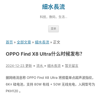
細水長流
科技，数码，生活…
跳
菜单
转
到
首页
»
全部文章
»
細水長流
» 正文
内
容
OPPO Find X8 Ultra什么时候发布？
2024-12-23 更新
流水
細水長流
暂无留言
据网络消息称 OPPO Find X8 Ultra 将搭载单点超声波指纹，
6K± 硅电池，支持 80W 有线 + 50W 无线充电，入网型号为
PKH120 。