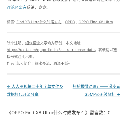
评论区留言
反馈，谢谢。
标签:
Find X8 Ultra什么时候发布
,
OPPO
,
OPPO Find X8 Ultra
除非注明，
細水長流
文章均为原创，本文地址
https://uxtt.com/oppo-find-x8-ultra-release-date
，转载请以链
接形式注明出处。
作者
流水
简介：細水長流，源源不斷~
Post
←
人人影视将二十年字幕文件及
热插拔微动设计——漫步者
navigation
数据打包开源分享
G5MPro无线鼠标
→
《OPPO Find X8 Ultra什么时候发布？》留言数：0