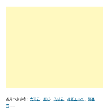
备用节点参考：
大哥云
、
魔戒
、
飞机云
、
搬瓦工JMS
、
极客
云
……