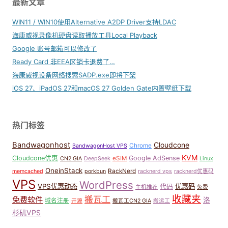
最新文章
WIN11 / WIN10使用Alternative A2DP Driver支持LDAC
海康威视录像机硬盘读取播放工具Local Playback
Google 账号邮箱可以修改了
Ready Card 非EEA区销卡退费了…
海康威视设备网络搜索SADP.exe即将下架
iOS 27、iPadOS 27和macOS 27 Golden Gate内置壁纸下载
热门标签
Bandwagonhost
Cloudcone
Chrome
BandwagonHost VPS
KVM
Cloudcone优惠
Google AdSense
eSIM
CN2 GIA
DeepSeek
Linux
OneinStack
RackNerd
memcached
porkbun
racknerd vps
racknerd优惠码
VPS
WordPress
VPS优惠动态
优惠码
代码
主机推荐
免费
收藏夹
搬瓦工
免费软件
洛
域名注册
开源
搬瓦工CN2 GIA
搬运工
杉矶VPS