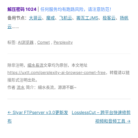
解压密码 1024
|
任何服务均有跑路风险，请注意防范！
备用节点：
大哥云
、
魔戒
、
飞机云
、
搬瓦工JMS
、
极客云
、
扬帆
云
……
标签:
AI浏览器
,
Comet
,
Perplexity
除非注明，
細水長流
文章均为原创，本文地址
https://uxtt.com/perplexity-ai-browser-comet-free
，转载请以链
接形式注明出处。
作者
流水
简介：細水長流，源源不斷~
Post
←
Slyar FTPserver v3.0更新发
LosslessCut – 跨平台快速修剪
navigation
布
视频和音频工具
→