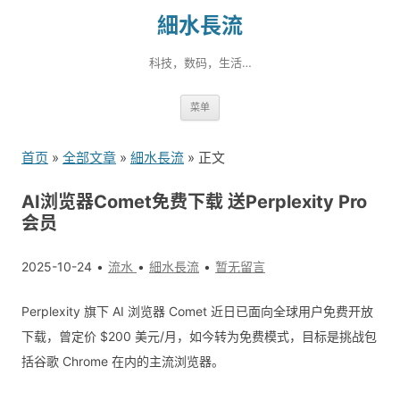
細水長流
科技，数码，生活…
跳
菜单
转
到
首页
»
全部文章
»
細水長流
» 正文
内
容
AI浏览器Comet免费下载 送Perplexity Pro
会员
2025-10-24
流水
細水長流
暂无留言
Perplexity 旗下 AI 浏览器 Comet 近日已面向全球用户免费开放
下载，曾定价 $200 美元/月，如今转为免费模式，目标是挑战包
括谷歌 Chrome 在内的主流浏览器。