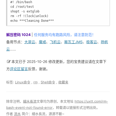
#! /bin/bash
cd /root/test
shopt -s extglob
rm -rf !(lock|unlock)
echo ***Cleaning Done***
解压密码 1024
|
任何服务均有跑路风险，请注意防范！
备用节点：
大哥云
、
魔戒
、
飞机云
、
搬瓦工JMS
、
极客云
、
扬帆
云
……
本文已于 2025-10-26 修改更新，您的宝贵建议请在文章下
方
评论区留言
反馈，谢谢。
标签:
Linux命令
,
rm
,
Shell命令
,
收藏夹
除非注明，
細水長流
文章均为原创，本文地址
https://uxtt.com/rm-
bash-event-not-found-error
，转载请以链接形式注明出处。
作者
流水
简介：細水長流，源源不斷~