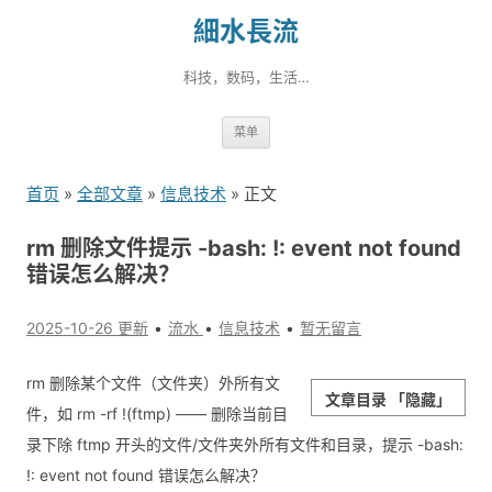
細水長流
科技，数码，生活…
跳
菜单
转
到
首页
»
全部文章
»
信息技术
» 正文
内
容
rm 删除文件提示 -bash: !: event not found
错误怎么解决？
2025-10-26 更新
流水
信息技术
暂无留言
rm 删除某个文件（文件夹）外所有文
文章目录
「隐藏」
件，如 rm -rf !(ftmp) —— 删除当前目
录下除 ftmp 开头的文件/文件夹外所有文件和目录，提示 -bash:
!: event not found 错误怎么解决？