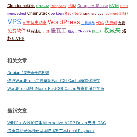
KVM
Cloudcone优惠
Google AdSense
eSIM
CN2 GIA
DeepSeek
Linux
OneinStack
RackNerd
memcached
porkbun
racknerd vps
racknerd优惠码
VPS
WordPress
VPS优惠动态
优惠码
代码
主机推荐
免费
收藏夹
搬瓦工
免费软件
洛
域名注册
开源
搬瓦工CN2 GIA
搬运工
杉矶VPS
相关文章
Debian 13快速开启BBR
修改WordPress主题适配FastCGI_Cache静态化缓存
WordPress使用Nginx FastCGI_Cache静态化缓存加速
最新文章
WIN11 / WIN10使用Alternative A2DP Driver支持LDAC
海康威视录像机硬盘读取播放工具Local Playback