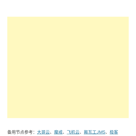
备用节点参考：
大哥云
、
魔戒
、
飞机云
、
搬瓦工JMS
、
极客