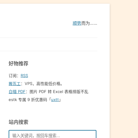
顺势
而为……
好物推荐
订阅：
RSS
搬瓦工
：VPS，高性能低价格。️
白描 PDF
：图片 PDF 转 Excel 表格排版不乱
estk 专属 9 折优惠码「
uxtt
」
站内搜索