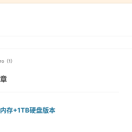
跳
转
到
ro（1）
内
容
文章
GB内存+1TB硬盘版本