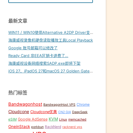
最新文章
WIN11 / WIN10使用Alternative A2DP Driver支持LDAC
海康威视录像机硬盘读取播放工具Local Playback
Google 账号邮箱可以修改了
Ready Card 非EEA区销卡退费了…
海康威视设备网络搜索SADP.exe即将下架
iOS 27、iPadOS 27和macOS 27 Golden Gate内置壁纸下载
热门标签
Bandwagonhost
Chrome
BandwagonHost VPS
Cloudcone
Cloudcone优惠
CN2 GIA
DeepSeek
KVM
Google AdSense
eSIM
Linux
memcached
OneinStack
RackNerd
porkbun
racknerd vps