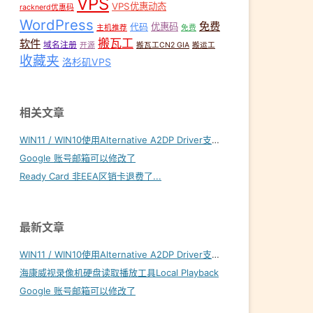
VPS
VPS优惠动态
racknerd优惠码
WordPress
免费
优惠码
代码
主机推荐
免费
搬瓦工
软件
域名注册
开源
搬瓦工CN2 GIA
搬运工
收藏夹
洛杉矶VPS
相关文章
WIN11 / WIN10使用Alternative A2DP Driver支持LDAC
Google 账号邮箱可以修改了
Ready Card 非EEA区销卡退费了...
最新文章
WIN11 / WIN10使用Alternative A2DP Driver支持LDAC
海康威视录像机硬盘读取播放工具Local Playback
Google 账号邮箱可以修改了