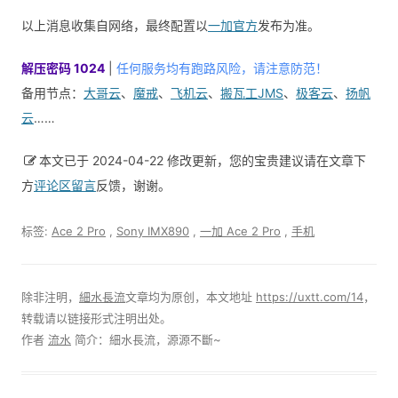
以上消息收集自网络，最终配置以
一加官方
发布为准。
解压密码 1024
|
任何服务均有跑路风险，请注意防范！
备用节点：
大哥云
、
魔戒
、
飞机云
、
搬瓦工JMS
、
极客云
、
扬帆
云
……
本文已于 2024-04-22 修改更新，您的宝贵建议请在文章下
方
评论区留言
反馈，谢谢。
标签:
Ace 2 Pro
,
Sony IMX890
,
一加 Ace 2 Pro
,
手机
除非注明，
細水長流
文章均为原创，本文地址
https://uxtt.com/14
，
转载请以链接形式注明出处。
作者
流水
简介：細水長流，源源不斷~