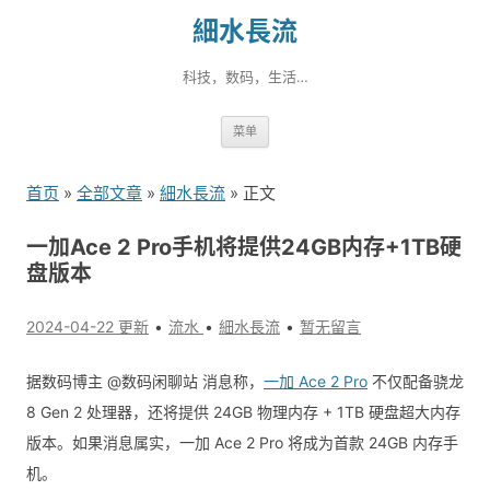
細水長流
科技，数码，生活…
跳
菜单
转
到
首页
»
全部文章
»
細水長流
» 正文
内
容
一加Ace 2 Pro手机将提供24GB内存+1TB硬
盘版本
2024-04-22 更新
流水
細水長流
暂无留言
据数码博主 @数码闲聊站 消息称，
一加 Ace 2 Pro
不仅配备骁龙
8 Gen 2 处理器，还将提供 24GB 物理内存 + 1TB 硬盘超大内存
版本。如果消息属实，一加 Ace 2 Pro 将成为首款 24GB 内存手
机。