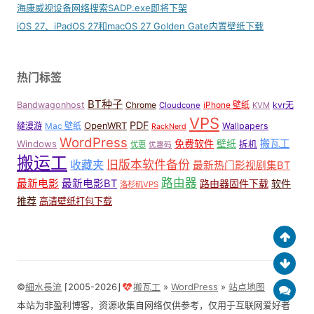
海康威视设备网络搜索SADP.exe即将下架
iOS 27、iPadOS 27和macOS 27 Golden Gate内置壁纸下载
热门标签
BT种子
Bandwagonhost
Chrome
iPhone 壁纸
kvr无
Cloudcone
KVM
VPS
PDF
OpenWRT
缝漫游
Mac 壁纸
Wallpapers
RackNerd
WordPress
免费软件
壁纸
搬瓦工
Windows
拆机
优惠
优惠码
搬运工
收藏夹
旧版本软件备份
最新热门影视剧集BT
路由器
最新电影
最新电影BT
路由器固件下载
软件
洛杉矶VPS
推荐
高清壁纸打包下载
©
細水長流
⌈2005-2026⌋
搬瓦工
»
WordPress
»
站点地图
本站为非盈利博客，资源收集自网络仅供参考，仅用于互联网爱好者