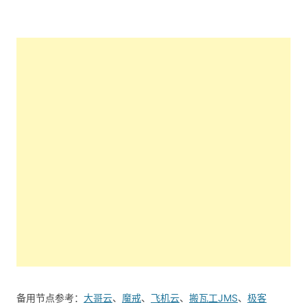
备用节点参考：
大哥云
、
魔戒
、
飞机云
、
搬瓦工JMS
、
极客