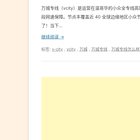
万城专线（vcity）是运营在温哥华的小众全专
段网速保障。节点丰覆盖近 40 全球边缘地区小众节点。
了！当下…
继续阅读 →
标签:
v-city
,
vcity
,
万城
,
万城专线
,
万城专线怎么样