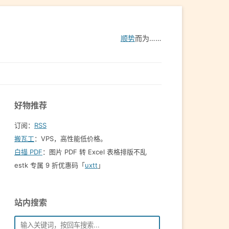
顺势
而为……
好物推荐
订阅：
RSS
搬瓦工
：VPS，高性能低价格。️
白描 PDF
：图片 PDF 转 Excel 表格排版不乱
estk 专属 9 折优惠码「
uxtt
」
站内搜索