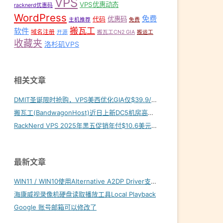
VPS
VPS优惠动态
racknerd优惠码
WordPress
免费
优惠码
代码
主机推荐
免费
搬瓦工
软件
域名注册
开源
搬瓦工CN2 GIA
搬运工
收藏夹
洛杉矶VPS
相关文章
DMIT圣诞限时抢购，VPS美西优化GIA仅$39.9/年！
搬瓦工(BandwagonHost)近日上新DC5机房高端线路
RackNerd VPS 2025年黑五促销年付$10.6美元起
最新文章
WIN11 / WIN10使用Alternative A2DP Driver支持LDAC
海康威视录像机硬盘读取播放工具Local Playback
Google 账号邮箱可以修改了