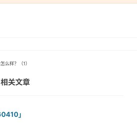
跳
转
到
络怎么样？（1）
内
容
 相关文章
0410」