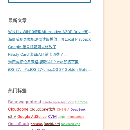
最新文章
WIN11 / WIN10使用Alternative A2DP Driver支持LDAC
海康威视录像机硬盘读取播放工具Local Playback
万城网络怎么样？
Google 账号邮箱可以修改了
Ready Card 非EEA区销卡退费了…
海康威视设备网络搜索SADP.exe即将下架
iOS 27、iPadOS 27和macOS 27 Golden Gate内置壁纸下载
热门标签
Bandwagonhost
Chrome
BandwagonHost VPS
Cloudcone
Cloudcone优惠
CN2 GIA
DeepSeek
KVM
Google AdSense
eSIM
Linux
memcached
OneinStack
RackNerd
porkbun
racknerd vps