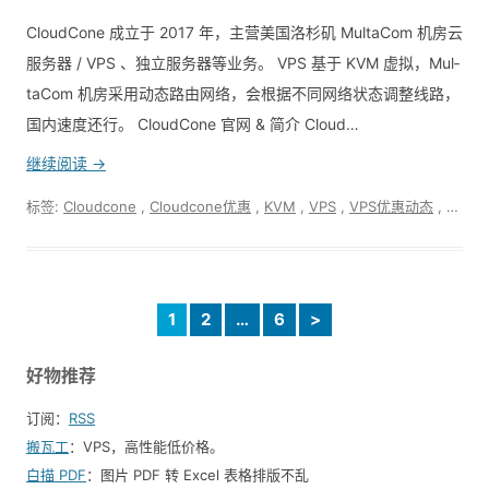
CloudCone 成立于 2017 年，主营美国洛杉矶 Mul­ta­Com 机房云
服务器 / VPS 、独立服务器等业务。 VPS 基于 KVM 虚拟，Mul­
ta­Com 机房采用动态路由网络，会根据不同网络状态调整线路，
国内速度还行。 CloudCone 官网 & 简介 Cloud…
继续阅读 →
标签:
Cloudcone
,
Cloudcone优惠
,
KVM
,
VPS
,
VPS优惠动态
,
美国vp
1
2
…
6
>
好物推荐
订阅：
RSS
搬瓦工
：VPS，高性能低价格。️
白描 PDF
：图片 PDF 转 Excel 表格排版不乱