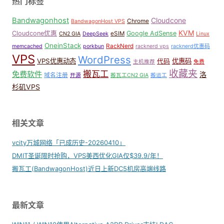
热门标签
Bandwagonhost
Cloudcone
Chrome
BandwagonHost VPS
KVM
Cloudcone优惠
Google AdSense
eSIM
CN2 GIA
DeepSeek
Linux
OneinStack
RackNerd
memcached
porkbun
racknerd vps
racknerd优惠码
VPS
WordPress
VPS优惠动态
优惠码
代码
主机推荐
免费
收藏夹
搬瓦工
免费软件
洛
域名注册
开源
搬瓦工CN2 GIA
搬运工
杉矶VPS
相关文章
vcity万城网络「已成历史-20260410」
DMIT圣诞限时抢购，VPS美西优化GIA仅$39.9/年！
搬瓦工(BandwagonHost)近日上新DC5机房高端线路
最新文章