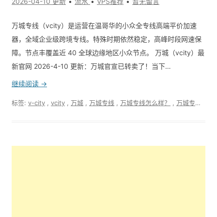
2026-04-10 更新
流水
VPS推荐
暂无留言
万城专线（vcity）是运营在温哥华的小众全专线高端平价加速
器，全域企业级跨境专线。特殊时期依然稳定，高峰时段网速保
障。节点丰覆盖近 40 全球边缘地区小众节点。 万城（vcity）最
新官网 2026-4-10 更新：万城官宣已转卖了！当下…
继续阅读 →
标签:
v-city
,
vcity
,
万城
,
万城专线
,
万城专线怎么样？
,
万城专线最新官网