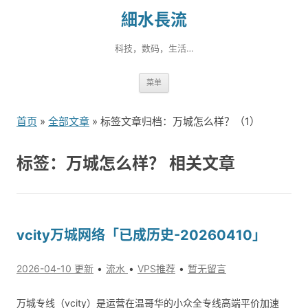
細水長流
科技，数码，生活…
跳
菜单
转
到
首页
»
全部文章
» 标签文章归档：万城怎么样？（1）
内
容
标签：万城怎么样？ 相关文章
vcity万城网络「已成历史-20260410」
2026-04-10 更新
流水
VPS推荐
暂无留言
万城专线（vcity）是运营在温哥华的小众全专线高端平价加速