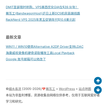
DMIT圣诞限时抢购，VPS美西优化GIA仅$39.9/年！
搬瓦工(BandwagonHost)近日上新DC5机房高端线路
RackNerd VPS 2025年黑五促销年付$10.6美元起
最新文章
WIN11 / WIN10使用Alternative A2DP Driver支持LDAC
海康威视录像机硬盘读取播放工具Local Playback
Google 账号邮箱可以修改了
©
細水長流
⌈2005-2026⌋
搬瓦工
»
WordPress
»
站点地图
本站为非盈利博客，资源收集自网络仅供参考，仅用于互联网爱好者
学习和研究。