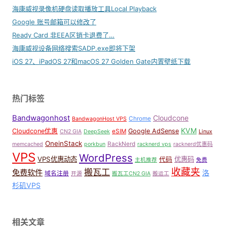
海康威视录像机硬盘读取播放工具Local Playback
Google 账号邮箱可以修改了
Ready Card 非EEA区销卡退费了…
海康威视设备网络搜索SADP.exe即将下架
iOS 27、iPadOS 27和macOS 27 Golden Gate内置壁纸下载
热门标签
Bandwagonhost
Cloudcone
Chrome
BandwagonHost VPS
KVM
Cloudcone优惠
Google AdSense
eSIM
CN2 GIA
DeepSeek
Linux
OneinStack
RackNerd
memcached
porkbun
racknerd vps
racknerd优惠码
VPS
WordPress
VPS优惠动态
优惠码
代码
主机推荐
免费
收藏夹
搬瓦工
免费软件
洛
域名注册
开源
搬瓦工CN2 GIA
搬运工
杉矶VPS
相关文章