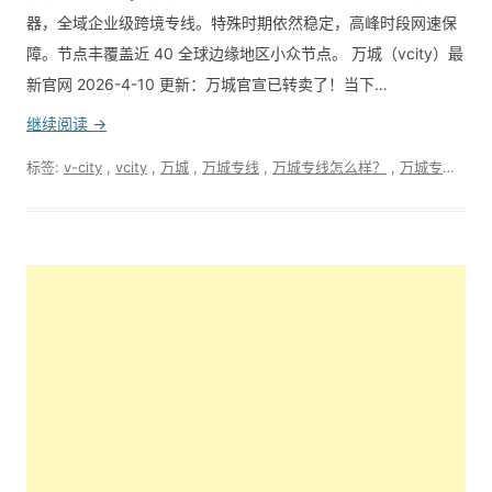
器，全域企业级跨境专线。特殊时期依然稳定，高峰时段网速保
障。节点丰覆盖近 40 全球边缘地区小众节点。 万城（vcity）最
新官网 2026-4-10 更新：万城官宣已转卖了！当下…
继续阅读 →
标签:
v-city
,
vcity
,
万城
,
万城专线
,
万城专线怎么样？
,
万城专线最新官网