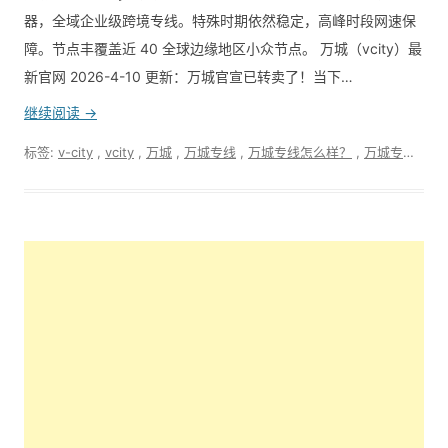
器，全域企业级跨境专线。特殊时期依然稳定，高峰时段网速保
障。节点丰覆盖近 40 全球边缘地区小众节点。 万城（vcity）最
新官网 2026-4-10 更新：万城官宣已转卖了！当下…
继续阅读 →
标签:
v-city
,
vcity
,
万城
,
万城专线
,
万城专线怎么样？
,
万城专线最新官网