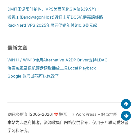
DMIT圣诞限时抢购，VPS美西优化GIA仅$39.9/年！
搬瓦工(BandwagonHost)近日上新DC5机房高端线路
RackNerd VPS 2025年黑五促销年付$10.6美元起
最新文章
WIN11 / WIN10使用Alternative A2DP Driver支持LDAC
海康威视录像机硬盘读取播放工具Local Playback
Google 账号邮箱可以修改了
©
細水長流
⌈2005-2026⌋
搬瓦工
»
WordPress
»
站点地图
本站为非盈利博客，资源收集自网络仅供参考，仅用于互联网爱好者
学习和研究。