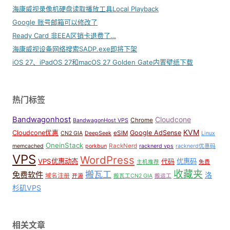
海康威视录像机硬盘读取播放工具Local Playback
Google 账号邮箱可以修改了
Ready Card 非EEA区销卡退费了…
海康威视设备网络搜索SADP.exe即将下架
iOS 27、iPadOS 27和macOS 27 Golden Gate内置壁纸下载
热门标签
Bandwagonhost
Cloudcone
Chrome
BandwagonHost VPS
KVM
Cloudcone优惠
Google AdSense
eSIM
CN2 GIA
DeepSeek
Linux
OneinStack
RackNerd
memcached
porkbun
racknerd vps
racknerd优惠码
VPS
WordPress
VPS优惠动态
优惠码
代码
主机推荐
免费
收藏夹
搬瓦工
免费软件
洛
域名注册
开源
搬瓦工CN2 GIA
搬运工
杉矶VPS
相关文章