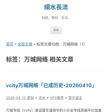
細水長流
科技，数码，生活…
跳
菜单
转
到
首页
»
全部文章
» 标签文章归档：万城网络（1）
内
容
标签：万城网络 相关文章
vcity万城网络「已成历史-20260410」
2026-04-10 更新
流水
VPS推荐
暂无留言
万城专线（vcity）是运营在温哥华的小众全专线高端平价加速