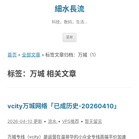
細水長流
科技，数码，生活…
跳
菜单
转
到
首页
»
全部文章
» 标签文章归档：万城（1）
内
容
标签：万城 相关文章
vcity万城网络「已成历史-20260410」
2026-04-10 更新
流水
VPS推荐
暂无留言
万城专线（vcity）是运营在温哥华的小众全专线高端平价加速