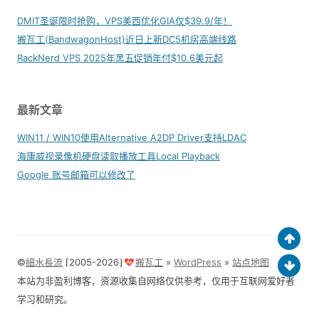
DMIT圣诞限时抢购，VPS美西优化GIA仅$39.9/年！
搬瓦工(BandwagonHost)近日上新DC5机房高端线路
RackNerd VPS 2025年黑五促销年付$10.6美元起
最新文章
WIN11 / WIN10使用Alternative A2DP Driver支持LDAC
海康威视录像机硬盘读取播放工具Local Playback
Google 账号邮箱可以修改了
©
細水長流
⌈2005-2026⌋
搬瓦工
»
WordPress
»
站点地图
本站为非盈利博客，资源收集自网络仅供参考，仅用于互联网爱好者
学习和研究。