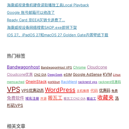
海康威视录像机硬盘读取播放工具Local Playback
Google 账号邮箱可以修改了
Ready Card 非EEA区销卡退费了…
海康威视设备网络搜索SADP.exe即将下架
iOS 27、iPadOS 27和macOS 27 Golden Gate内置壁纸下载
热门标签
Bandwagonhost
Cloudcone
Chrome
BandwagonHost VPS
KVM
Cloudcone优惠
Google AdSense
eSIM
CN2 GIA
DeepSeek
Linux
OneinStack
RackNerd
memcached
porkbun
racknerd vps
racknerd优惠码
VPS
WordPress
VPS优惠动态
优惠码
代码
主机推荐
免费
收藏夹
搬瓦工
免费软件
洛
域名注册
开源
搬瓦工CN2 GIA
搬运工
杉矶VPS
相关文章