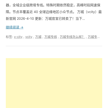
器，全域企业级跨境专线。特殊时期依然稳定，高峰时段网速保
障。节点丰覆盖近 40 全球边缘地区小众节点。 万城（vcity）最
新官网 2026-4-10 更新：万城官宣已转卖了！当下…
继续阅读 →
标签:
v-city
,
vcity
,
万城
,
万城专线
,
万城专线怎么样？
,
万城专线最新官网