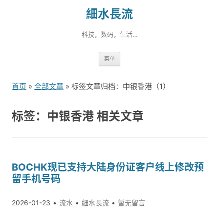
細水長流
科技，数码，生活…
跳
菜单
转
到
首页
»
全部文章
» 标签文章归档：中银香港（1）
内
容
标签：中银香港 相关文章
BOCHK现已支持大陆身份证客户线上修改预
留手机号码
2026-01-23
流水
細水長流
暂无留言