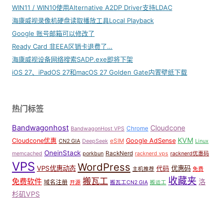
WIN11 / WIN10使用Alternative A2DP Driver支持LDAC
海康威视录像机硬盘读取播放工具Local Playback
Google 账号邮箱可以修改了
Ready Card 非EEA区销卡退费了…
海康威视设备网络搜索SADP.exe即将下架
iOS 27、iPadOS 27和macOS 27 Golden Gate内置壁纸下载
热门标签
Bandwagonhost
Cloudcone
Chrome
BandwagonHost VPS
KVM
Cloudcone优惠
Google AdSense
eSIM
CN2 GIA
DeepSeek
Linux
OneinStack
RackNerd
memcached
porkbun
racknerd vps
racknerd优惠码
VPS
WordPress
VPS优惠动态
优惠码
代码
主机推荐
免费
收藏夹
搬瓦工
免费软件
洛
域名注册
开源
搬瓦工CN2 GIA
搬运工
杉矶VPS