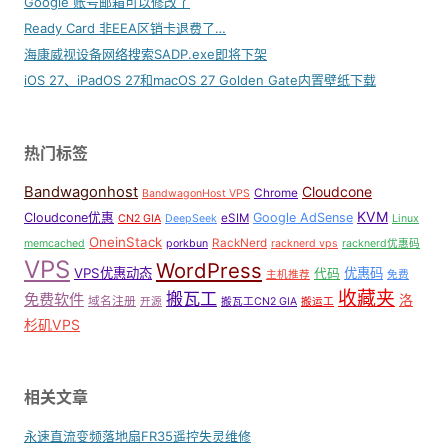
Google 账号邮箱可以修改了
Ready Card 非EEA区销卡退费了…
海康威视设备网络搜索SADP.exe即将下架
iOS 27、iPadOS 27和macOS 27 Golden Gate内置壁纸下载
热门标签
Bandwagonhost
Cloudcone
Chrome
BandwagonHost VPS
KVM
Cloudcone优惠
Google AdSense
eSIM
CN2 GIA
DeepSeek
Linux
OneinStack
RackNerd
memcached
porkbun
racknerd vps
racknerd优惠码
VPS
WordPress
VPS优惠动态
优惠码
代码
主机推荐
免费
收藏夹
搬瓦工
免费软件
洛
域名注册
开源
搬瓦工CN2 GIA
搬运工
杉矶VPS
相关文章
永速直流变频落地扇FR35遥控失灵维修