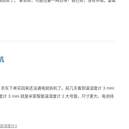
装回去了。 拿去修，可能也要一两百块？自己修，没有头绪；留着
机
时，京东下单买回来还没通电就拆机了。前几天看到温湿度计 3 mini
 3 mini 就是米家智能温湿度计 2 大号版，尺寸更大，电池待
温湿度计3