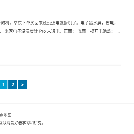
出来时拆的机，京东下单买回来还没通电就拆机了。电子墨水屏，省电，
。 米家电子温湿度计 Pro 未通电，正面： 底面，揭开电池盖： …
1
2
>
点地图
互联网爱好者学习和研究。