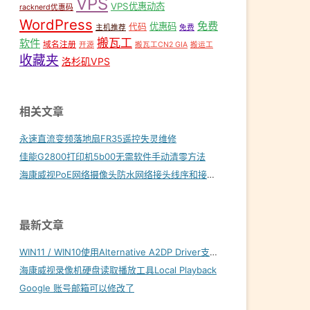
VPS
VPS优惠动态
racknerd优惠码
WordPress
免费
优惠码
代码
主机推荐
免费
搬瓦工
软件
域名注册
开源
搬瓦工CN2 GIA
搬运工
收藏夹
洛杉矶VPS
相关文章
永速直流变频落地扇FR35遥控失灵维修
佳能G2800打印机5b00无需软件手动清零方法
海康威视PoE网络摄像头防水网络接头线序和接线方法
最新文章
WIN11 / WIN10使用Alternative A2DP Driver支持LDAC
海康威视录像机硬盘读取播放工具Local Playback
Google 账号邮箱可以修改了