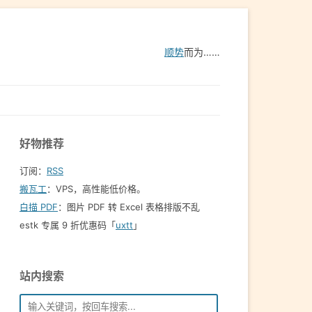
顺势
而为……
好物推荐
订阅：
RSS
搬瓦工
：VPS，高性能低价格。️
白描 PDF
：图片 PDF 转 Excel 表格排版不乱
estk 专属 9 折优惠码「
uxtt
」
站内搜索