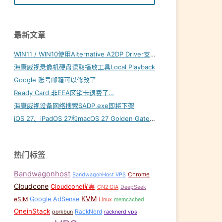
最新文章
WIN11 / WIN10使用Alternative A2DP Driver支持LDAC
海康威视录像机硬盘读取播放工具Local Playback
Google 账号邮箱可以修改了
Ready Card 非EEA区销卡退费了…
海康威视设备网络搜索SADP.exe即将下架
iOS 27、iPadOS 27和macOS 27 Golden Gate内置壁纸下载
热门标签
Bandwagonhost
Chrome
BandwagonHost VPS
Cloudcone
Cloudcone优惠
CN2 GIA
DeepSeek
KVM
Google AdSense
eSIM
Linux
memcached
OneinStack
RackNerd
porkbun
racknerd vps