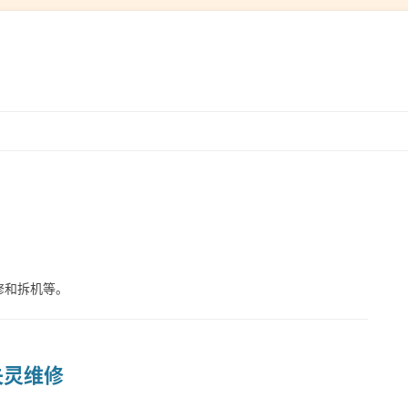
跳
转
到
内
容
修和拆机等。
失灵维修