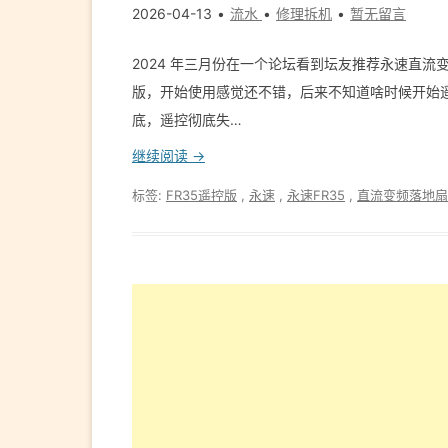
2026-04-13
流水
修理拆机
暂无留言
2024 年三月份在一个论坛看到坛友推荐永速直流
版，开始使用感觉还不错，后来不知道啥时候开始遥控
底，遥控彻底失…
继续阅读 →
标签:
FR35遥控版
,
永速
,
永速FR35
,
直流变频落地扇