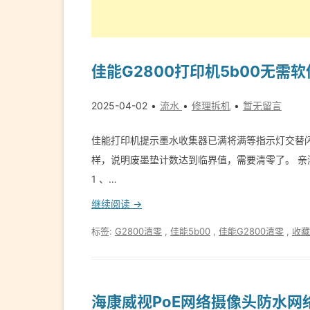
佳能G2800打印机5b00无需
2025-04-02
流水
修理拆机
暂无留言
佳能打印机提示墨水收集器已满将满等指示灯交替闪
样，说明废墨垫计数达到临界值，需要清零了。 亲测
1 、…
继续阅读 →
标签:
G2800清零
,
佳能5b00
,
佳能G2800清零
,
收藏
海康威视PoE网络摄像头防水网