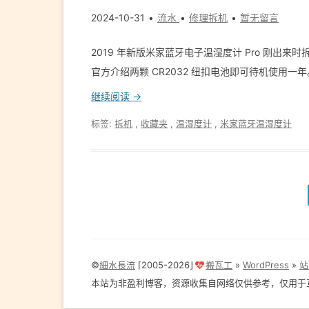
2024-10-31
流水
修理拆机
暂无留言
2019 年新版米家蓝牙电子温湿度计 Pro 刚
官方介绍两颗 CR2032 纽扣电池即可待机使用一年
继续阅读 →
标签:
拆机
,
收藏夹
,
温湿度计
,
米家蓝牙温湿度计
©
細水長流
⌈2005-2026⌋
搬瓦工
»
WordPress
»
站
本站为非盈利博客，资源收集自网络仅供参考，仅用于