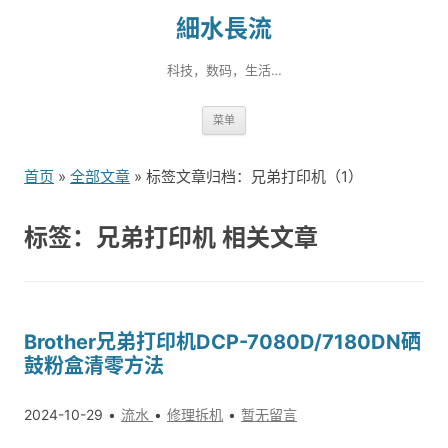
細水長流
科技，数码，生活…
跳
菜单
转
到
首页
»
全部文章
» 标签文章归档：兄弟打印机（1）
内
容
标签：兄弟打印机 相关文章
Brother兄弟打印机DCP-7080D/7180DN硒
鼓粉盒清零方法
2024-10-29
流水
修理拆机
暂无留言