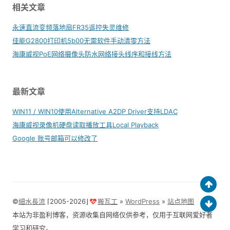
相关文章
永速直流变频落地扇FR35遥控失灵维修
佳能G2800打印机5b00无需软件手动清零方法
海康威视PoE网络摄像头防水网络接头线序和接线方法
最新文章
WIN11 / WIN10使用Alternative A2DP Driver支持LDAC
海康威视录像机硬盘读取播放工具Local Playback
Google 账号邮箱可以修改了
©
細水長流
⌈2005-2026⌋
搬瓦工
»
WordPress
»
站点地图
本站为非盈利博客，资源收集自网络仅供参考，仅用于互联网爱好者
学习和研究。