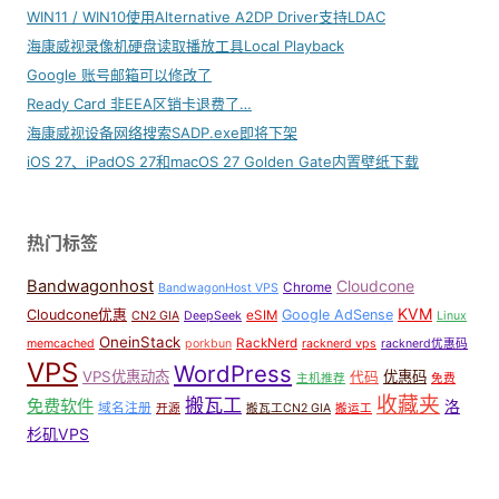
WIN11 / WIN10使用Alternative A2DP Driver支持LDAC
海康威视录像机硬盘读取播放工具Local Playback
Google 账号邮箱可以修改了
Ready Card 非EEA区销卡退费了…
海康威视设备网络搜索SADP.exe即将下架
iOS 27、iPadOS 27和macOS 27 Golden Gate内置壁纸下载
热门标签
Bandwagonhost
Cloudcone
Chrome
BandwagonHost VPS
KVM
Cloudcone优惠
Google AdSense
eSIM
CN2 GIA
DeepSeek
Linux
OneinStack
RackNerd
memcached
porkbun
racknerd vps
racknerd优惠码
VPS
WordPress
VPS优惠动态
优惠码
代码
主机推荐
免费
收藏夹
搬瓦工
免费软件
洛
域名注册
开源
搬瓦工CN2 GIA
搬运工
杉矶VPS