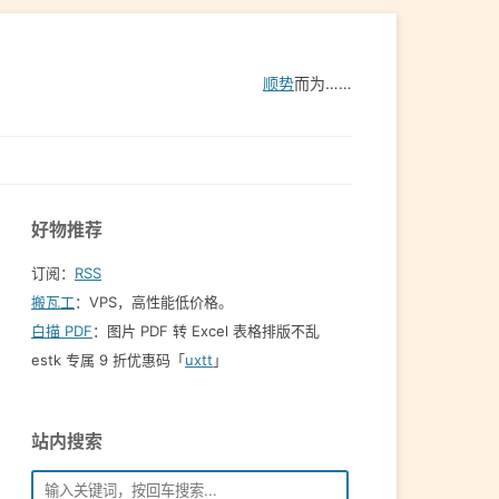
顺势
而为……
好物推荐
订阅：
RSS
搬瓦工
：VPS，高性能低价格。️
白描 PDF
：图片 PDF 转 Excel 表格排版不乱
estk 专属 9 折优惠码「
uxtt
」
站内搜索