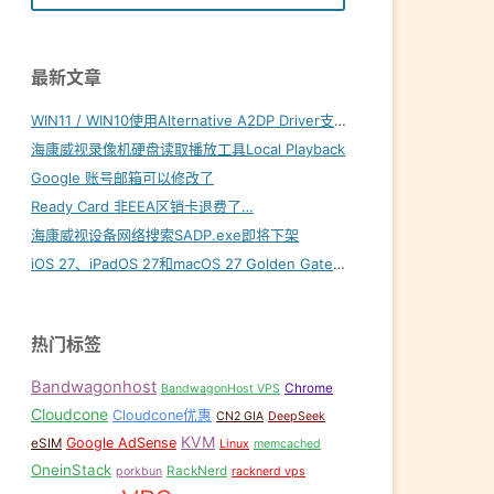
最新文章
WIN11 / WIN10使用Alternative A2DP Driver支持LDAC
海康威视录像机硬盘读取播放工具Local Playback
免費貼圖
,
免费素材
,
商業圖片
,
商業用途
,
圖庫
,
圖片
,
圖片素材
,
日本
,
素
Google 账号邮箱可以修改了
Ready Card 非EEA区销卡退费了…
海康威视设备网络搜索SADP.exe即将下架
iOS 27、iPadOS 27和macOS 27 Golden Gate内置壁纸下载
热门标签
Bandwagonhost
Chrome
BandwagonHost VPS
Cloudcone
Cloudcone优惠
CN2 GIA
DeepSeek
KVM
Google AdSense
eSIM
Linux
memcached
OneinStack
RackNerd
porkbun
racknerd vps