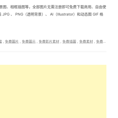
各种背景图、相框插图等，全部图片无需注册即可免费下载商用、自由使
G 、 PNG（透明背景）、 AI（Illustrator）和动态图 GIF 格
檔
,
免費圖片
,
免費圖示
,
免費影片素材
,
免費插圖
,
免費素材
,
免費素材集
,