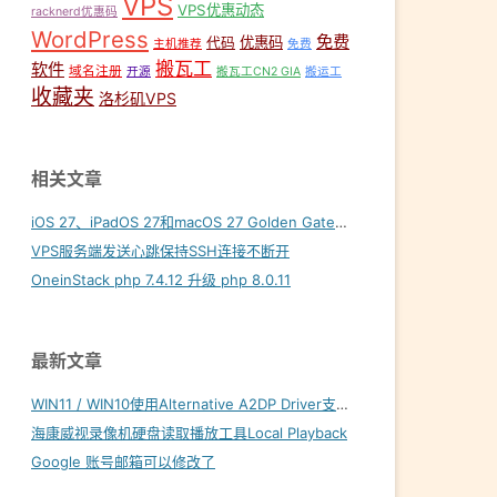
VPS
VPS优惠动态
racknerd优惠码
WordPress
免费
优惠码
代码
主机推荐
免费
搬瓦工
软件
域名注册
开源
搬瓦工CN2 GIA
搬运工
收藏夹
洛杉矶VPS
相关文章
iOS 27、iPadOS 27和macOS 27 Golden Gate内置壁纸下载
VPS服务端发送心跳保持SSH连接不断开
OneinStack php 7.4.12 升级 php 8.0.11
最新文章
WIN11 / WIN10使用Alternative A2DP Driver支持LDAC
海康威视录像机硬盘读取播放工具Local Playback
Google 账号邮箱可以修改了