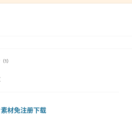
跳
转
到
（1）
内
容
章
图片素材免注册下载