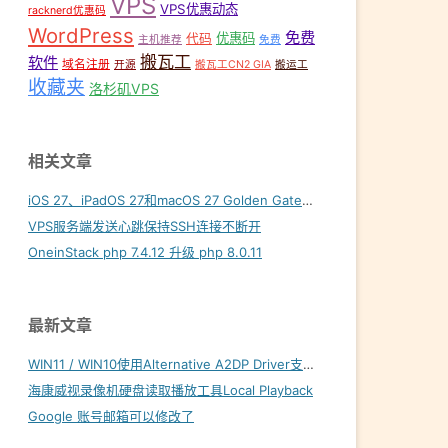
VPS
VPS优惠动态
racknerd优惠码
WordPress
免费
优惠码
代码
主机推荐
免费
搬瓦工
软件
域名注册
开源
搬瓦工CN2 GIA
搬运工
收藏夹
洛杉矶VPS
相关文章
iOS 27、iPadOS 27和macOS 27 Golden Gate内置壁纸下载
VPS服务端发送心跳保持SSH连接不断开
OneinStack php 7.4.12 升级 php 8.0.11
最新文章
WIN11 / WIN10使用Alternative A2DP Driver支持LDAC
海康威视录像机硬盘读取播放工具Local Playback
Google 账号邮箱可以修改了