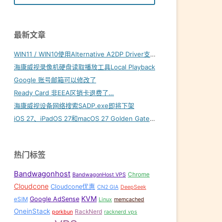
最新文章
WIN11 / WIN10使用Alternative A2DP Driver支持LDAC
海康威视录像机硬盘读取播放工具Local Playback
Google 账号邮箱可以修改了
Ready Card 非EEA区销卡退费了…
海康威视设备网络搜索SADP.exe即将下架
iOS 27、iPadOS 27和macOS 27 Golden Gate内置壁纸下载
热门标签
Bandwagonhost
Chrome
BandwagonHost VPS
Cloudcone
Cloudcone优惠
CN2 GIA
DeepSeek
KVM
Google AdSense
eSIM
Linux
memcached
OneinStack
RackNerd
porkbun
racknerd vps