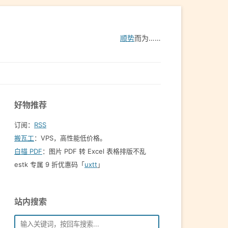
顺势
而为……
好物推荐
订阅：
RSS
搬瓦工
：VPS，高性能低价格。️
白描 PDF
：图片 PDF 转 Excel 表格排版不乱
estk 专属 9 折优惠码「
uxtt
」
站内搜索