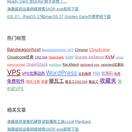
Ready Card 非EEA区销卡退费了…
海康威视设备网络搜索SADP.exe即将下架
iOS 27、iPadOS 27和macOS 27 Golden Gate内置壁纸下载
热门标签
Bandwagonhost
Cloudcone
Chrome
BandwagonHost VPS
KVM
Cloudcone优惠
Google AdSense
eSIM
CN2 GIA
DeepSeek
Linux
OneinStack
RackNerd
memcached
porkbun
racknerd vps
racknerd优惠码
VPS
WordPress
VPS优惠动态
优惠码
代码
主机推荐
免费
收藏夹
搬瓦工
免费软件
洛
域名注册
开源
搬瓦工CN2 GIA
搬运工
杉矶VPS
相关文章
海康威视录像机硬盘读取播放工具Local Playback
海康威视设备网络搜索SADP.exe即将下架