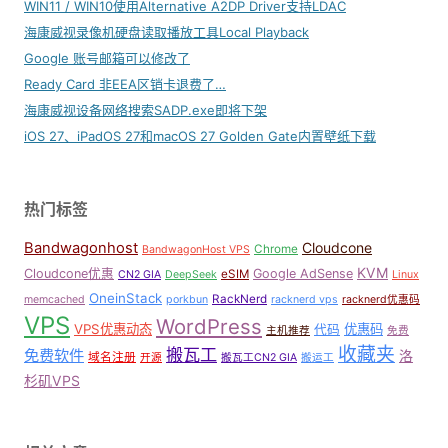
WIN11 / WIN10使用Alternative A2DP Driver支持LDAC
海康威视录像机硬盘读取播放工具Local Playback
Google 账号邮箱可以修改了
Ready Card 非EEA区销卡退费了…
海康威视设备网络搜索SADP.exe即将下架
iOS 27、iPadOS 27和macOS 27 Golden Gate内置壁纸下载
热门标签
Bandwagonhost
Cloudcone
Chrome
BandwagonHost VPS
KVM
Cloudcone优惠
Google AdSense
eSIM
CN2 GIA
DeepSeek
Linux
OneinStack
RackNerd
memcached
porkbun
racknerd vps
racknerd优惠码
VPS
WordPress
VPS优惠动态
优惠码
代码
主机推荐
免费
收藏夹
搬瓦工
免费软件
洛
域名注册
开源
搬瓦工CN2 GIA
搬运工
杉矶VPS