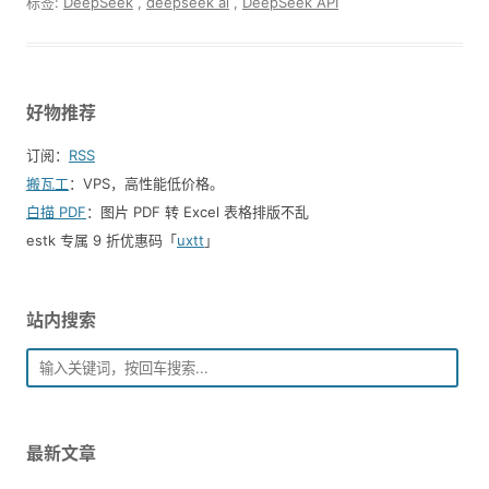
标签:
DeepSeek
,
deepseek ai
,
DeepSeek API
好物推荐
订阅：
RSS
搬瓦工
：VPS，高性能低价格。️
白描 PDF
：图片 PDF 转 Excel 表格排版不乱
estk 专属 9 折优惠码「
uxtt
」
站内搜索
最新文章