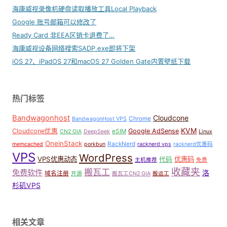
海康威视录像机硬盘读取播放工具Local Playback
Google 账号邮箱可以修改了
Ready Card 非EEA区销卡退费了…
海康威视设备网络搜索SADP.exe即将下架
iOS 27、iPadOS 27和macOS 27 Golden Gate内置壁纸下载
热门标签
Bandwagonhost
Cloudcone
Chrome
BandwagonHost VPS
KVM
Cloudcone优惠
Google AdSense
eSIM
CN2 GIA
DeepSeek
Linux
OneinStack
RackNerd
memcached
porkbun
racknerd vps
racknerd优惠码
VPS
WordPress
VPS优惠动态
优惠码
代码
主机推荐
免费
收藏夹
搬瓦工
免费软件
洛
域名注册
开源
搬瓦工CN2 GIA
搬运工
杉矶VPS
相关文章