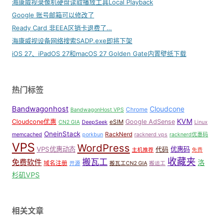
海康威视录像机硬盘读取播放工具Local Playback
Google 账号邮箱可以修改了
Ready Card 非EEA区销卡退费了…
海康威视设备网络搜索SADP.exe即将下架
iOS 27、iPadOS 27和macOS 27 Golden Gate内置壁纸下载
热门标签
Bandwagonhost
Cloudcone
Chrome
BandwagonHost VPS
KVM
Cloudcone优惠
Google AdSense
eSIM
CN2 GIA
DeepSeek
Linux
OneinStack
RackNerd
memcached
porkbun
racknerd vps
racknerd优惠码
VPS
WordPress
VPS优惠动态
优惠码
代码
主机推荐
免费
收藏夹
搬瓦工
免费软件
洛
域名注册
开源
搬瓦工CN2 GIA
搬运工
杉矶VPS
相关文章