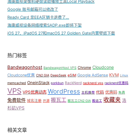
海康威视录像机硬盘读取播放工具Local Playback
Google 账号邮箱可以修改了
Ready Card 非EEA区销卡退费了…
海康威视设备网络搜索SADP.exe即将下架
iOS 27、iPadOS 27和macOS 27 Golden Gate内置壁纸下载
热门标签
Bandwagonhost
Cloudcone
Chrome
BandwagonHost VPS
KVM
Cloudcone优惠
Google AdSense
eSIM
CN2 GIA
DeepSeek
Linux
OneinStack
RackNerd
memcached
porkbun
racknerd vps
racknerd优惠码
VPS
WordPress
VPS优惠动态
优惠码
代码
主机推荐
免费
收藏夹
搬瓦工
免费软件
洛
域名注册
开源
搬瓦工CN2 GIA
搬运工
杉矶VPS
相关文章