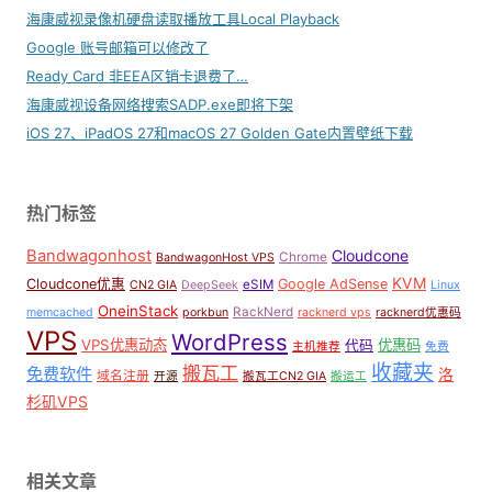
海康威视录像机硬盘读取播放工具Local Playback
Google 账号邮箱可以修改了
Ready Card 非EEA区销卡退费了…
海康威视设备网络搜索SADP.exe即将下架
iOS 27、iPadOS 27和macOS 27 Golden Gate内置壁纸下载
热门标签
Bandwagonhost
Cloudcone
Chrome
BandwagonHost VPS
KVM
Cloudcone优惠
Google AdSense
eSIM
CN2 GIA
DeepSeek
Linux
OneinStack
RackNerd
memcached
porkbun
racknerd vps
racknerd优惠码
VPS
WordPress
VPS优惠动态
优惠码
代码
主机推荐
免费
收藏夹
搬瓦工
免费软件
洛
域名注册
开源
搬瓦工CN2 GIA
搬运工
杉矶VPS
相关文章