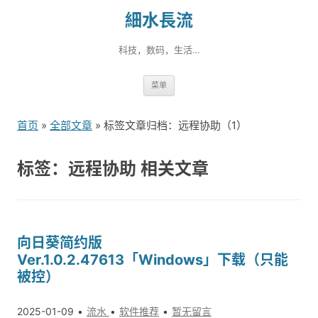
細水長流
科技，数码，生活…
跳
菜单
转
到
首页
»
全部文章
» 标签文章归档：远程协助（1）
内
容
标签：远程协助 相关文章
向日葵简约版
Ver.1.0.2.47613「Windows」下载（只能
被控）
2025-01-09
流水
软件推荐
暂无留言