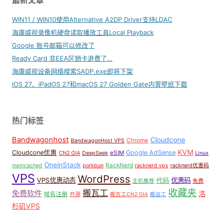
最新文章
WIN11 / WIN10使用Alternative A2DP Driver支持LDAC
海康威视录像机硬盘读取播放工具Local Playback
Google 账号邮箱可以修改了
Ready Card 非EEA区销卡退费了…
海康威视设备网络搜索SADP.exe即将下架
iOS 27、iPadOS 27和macOS 27 Golden Gate内置壁纸下载
热门标签
Bandwagonhost
Cloudcone
Chrome
BandwagonHost VPS
KVM
Cloudcone优惠
Google AdSense
eSIM
CN2 GIA
DeepSeek
Linux
OneinStack
RackNerd
memcached
porkbun
racknerd vps
racknerd优惠码
VPS
WordPress
VPS优惠动态
优惠码
代码
主机推荐
免费
收藏夹
搬瓦工
免费软件
洛
域名注册
开源
搬瓦工CN2 GIA
搬运工
杉矶VPS